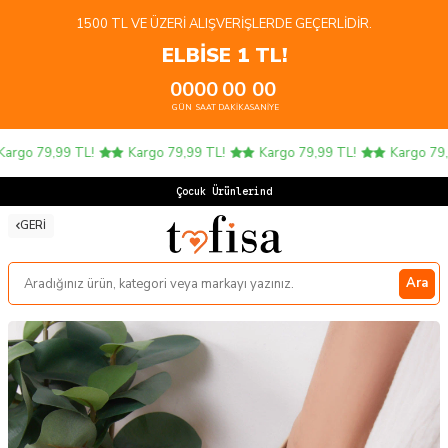
1500 TL VE ÜZERI ALIŞVERIŞLERDE GEÇERLIDIR.
ELBİSE 1 TL!
00
00
00
00
GÜN
SAAT
DAKIKA
SANIYE
rgo 79,99 TL!
Kargo 79,99 TL!
Kargo 79,99 TL!
Kargo 79,9
Çocuk Ürünlerinde
GERI
Ara