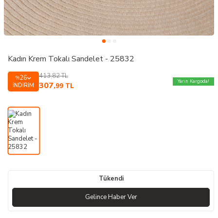
Kadın Krem Tokalı Sandelet - 25832
413,82
TL
26
%
Yarın Kargoda!
307
İNDIRIM
,99
TL
Tükendi
Gelince Haber Ver