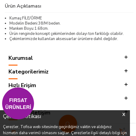
Ürün Açıklaması
Kumaş:FİLE/ÖRME
Modelin Bedeni:38/M beden.
Manken Boyu:1.68cm.
Ürün renginde konsept çekimlerinden dolayı ton farklılığı olabilir.
Çekimlerimizde kullanılan aksesuarlar ürünlere dahil değildir.
Kurumsal
Kategorilerimiz
Hızlı Erişim
Sosyal
FIRSAT
ÜRÜNLERİ
Adres & İletişim
X
Çerez Politikası
Çerezler, Tofisa web sitesinde geçirdiğiniz vaktin ve aldığınız
0
0
hizmetin daha verimli olmasını sağlar. Çerezlerle ilgili detaylı bilgi için