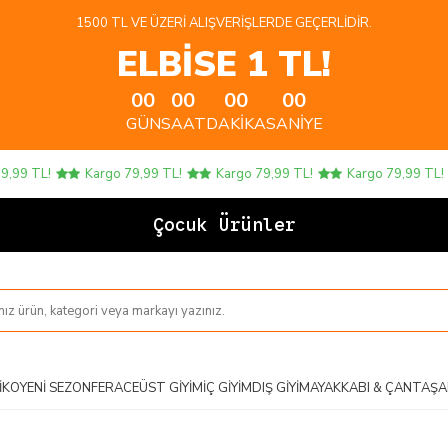
1500 TL VE ÜZERI ALIŞVERIŞLERDE GEÇERLIDIR.
ELBİSE 1 TL!
00
00
00
00
GÜN
SAAT
DAKIKA
SANIYE
99 TL!
Kargo 79,99 TL!
Kargo 79,99 TL!
Kargo 79,99 TL!
Çocuk Ürünlerind
IKO
YENI SEZON
FERACE
ÜST GIYIM
İÇ GIYIM
DIŞ GIYIM
AYAKKABI & ÇANTA
ŞA