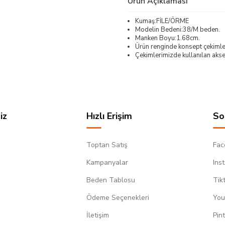
Ürün Açıklaması
Kumaş:FİLE/ÖRME
Modelin Bedeni:38/M beden.
Manken Boyu:1.68cm.
Ürün renginde konsept çekimleri
Çekimlerimizde kullanılan akses
iz
Hızlı Erişim
So
Toptan Satış
Fac
Kampanyalar
Ins
Beden Tablosu
Tik
Ödeme Seçenekleri
You
m
İletişim
Pin