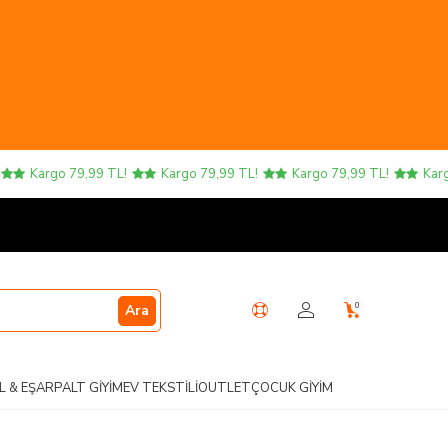
Kargo 79,99 TL!
Kargo 79,99 TL!
Kargo 79,99 TL!
Kargo 
0
Ara
L & EŞARP
ALT GIYIM
EV TEKSTILI
OUTLET
ÇOCUK GIYIM