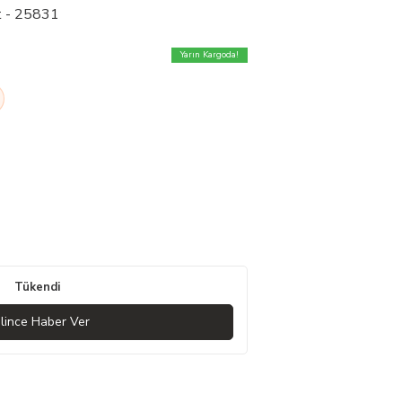
t - 25831
Yarın Kargoda!
Tükendi
lince Haber Ver