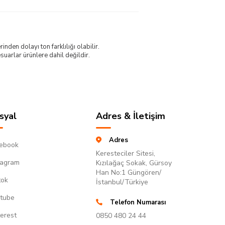
nden dolayı ton farklılığı olabilir.
uarlar ürünlere dahil değildir.
syal
Adres & İletişim
Adres
ebook
Keresteciler Sitesi,
tagram
Kızılağaç Sokak, Gürsoy
Han No:1 Güngören/
tok
İstanbul/Türkiye
tube
Telefon Numarası
terest
0850 480 24 44