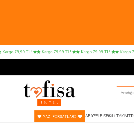
argo 79,99 TL!
Kargo 79,99 TL!
Kargo 79,99 TL!
Kargo 79,
1 5. Y I L
ABIYE
ELBISE
İKILI TAKIM
TR
YAZ FIRSATLARI