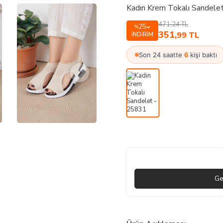
Kadın Krem Tokalı Sandele
471,24
TL
25
%
351
,99
TL
İNDIRIM
Son 24 saatte
6
kişi baktı
Ge