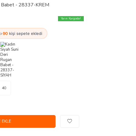
an Babet - 28337-KREM
Yarın Kargoda!
ı
·
90
kişi sepete ekledi
40
 EKLE