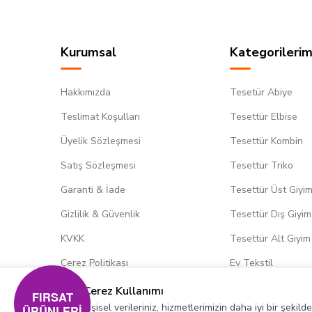
Kurumsal
Kategorilerim
Hakkımızda
Tesetür Abiye
Teslimat Koşulları
Tesettür Elbise
Üyelik Sözleşmesi
Tesettür Kombin
Satış Sözleşmesi
Tesettür Triko
Garanti & İade
Tesettür Üst Giyi
Gizlilik & Güvenlik
Tesettür Dış Giyim
KVKK
Tesettür Alt Giyim
Çerez Politikası
Ev Tekstil
Çerez Kullanımı
FIRSAT
Kişisel verileriniz, hizmetlerimizin daha iyi bir şekil
ÜRÜNLERİ