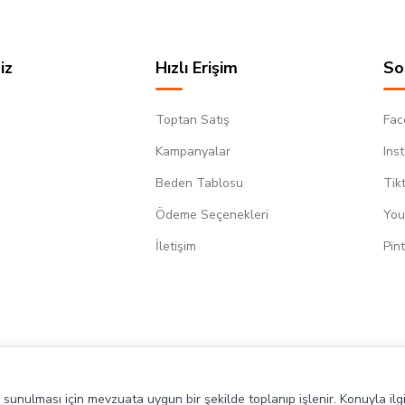
iz
Hızlı Erişim
So
Toptan Satış
Fac
Kampanyalar
Ins
Beden Tablosu
Tik
Ödeme Seçenekleri
You
m
İletişim
Pin
de sunulması için mevzuata uygun bir şekilde toplanıp işlenir. Konuyla ilgi