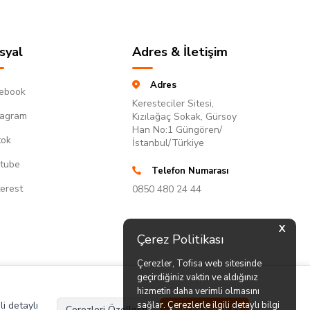
syal
Adres & İletişim
Adres
ebook
Keresteciler Sitesi,
tagram
Kızılağaç Sokak, Gürsoy
Han No:1 Güngören/
tok
İstanbul/Türkiye
tube
Telefon Numarası
terest
0850 480 24 44
X
Çerez Politikası
Çerezler, Tofisa web sitesinde
geçirdiğiniz vaktin ve aldığınız
hizmetin daha verimli olmasını
li detaylı
sağlar. Çerezlerle ilgili detaylı bilgi
Çerezleri Özelleştir
Hepsini Kabul Et