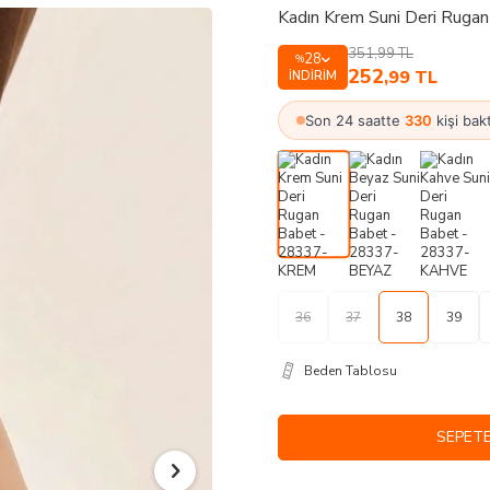
Kadın Krem Suni Deri Rug
351,99
TL
28
%
252
,99
TL
İNDIRIM
Son 24 saatte
330
kişi bakt
36
37
38
39
Beden Tablosu
SEPETE