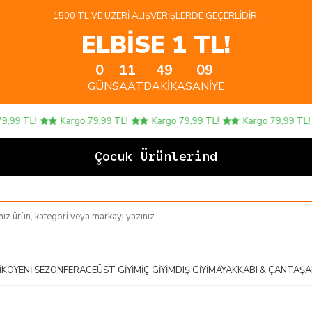
1500 TL VE ÜZERI ALIŞVERIŞLERDE GEÇERLIDIR.
ELBİSE 1 TL!
0
11
49
09
GÜN
SAAT
DAKIKA
SANIYE
9 TL!
Kargo 79,99 TL!
Kargo 79,99 TL!
Kargo 79,99 TL!
Çocuk Ürünlerinde 4 A
IKO
YENI SEZON
FERACE
ÜST GIYIM
İÇ GIYIM
DIŞ GIYIM
AYAKKABI & ÇANTA
ŞA