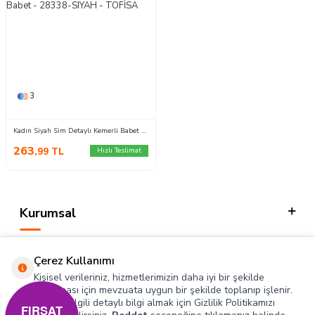
3
Kadın Siyah Sim Detaylı Kemerli Babet - 28338-SIYAH
263
,99
TL
Hızlı Teslimat
Kurumsal
Kategorilerimiz
Çerez Kullanımı
Hızlı Erişim
Kişisel verileriniz, hizmetlerimizin daha iyi bir şekilde
sunulması için mevzuata uygun bir şekilde toplanıp işlenir.
Konuyla ilgili detaylı bilgi almak için Gizlilik Politikamızı
Sosyal
FIRSAT