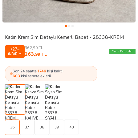
Kadın Krem Sim Detaylı Kemerli Babet - 28338-KREM
362,99
TL
27
%
Yarın Kargoda!
263
İNDIRIM
,99
TL
Son 24 saatte
1746
kişi baktı
·
603
kişi sepete ekledi
36
37
38
39
40