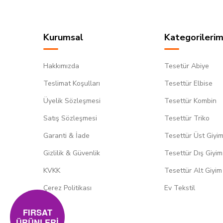
Kurumsal
Kategorilerim
Hakkımızda
Tesetür Abiye
Teslimat Koşulları
Tesettür Elbise
Üyelik Sözleşmesi
Tesettür Kombin
Satış Sözleşmesi
Tesettür Triko
Garanti & İade
Tesettür Üst Giyi
Gizlilik & Güvenlik
Tesettür Dış Giyim
KVKK
Tesettür Alt Giyim
Çerez Politikası
Ev Tekstil
FIRSAT
ÜRÜNLERİ