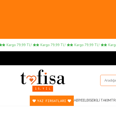
Kargo 79,99 TL!
Kargo 79,99 TL!
Kargo 79,99 TL!
Kargo 7
1 5. Y I L
ABIYE
ELBISE
İKILI TAKIM
TR
YAZ FIRSATLARI