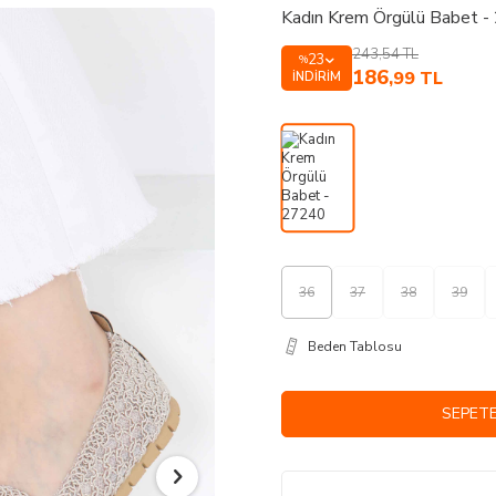
Kadın Krem Örgülü Babet 
243,54
TL
23
%
186
,99
TL
İNDIRIM
36
37
38
39
Beden Tablosu
SEPETE