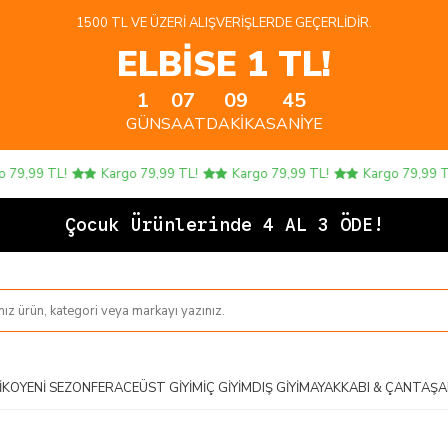
1500 TL VE ÜZERI ALIŞVERIŞLERDE GEÇERLIDIR.
ELBİSE 1 TL!
1
07
09
45
GÜN
SAAT
DAKIKA
SANIYE
9,99 TL!
Kargo 79,99 TL!
Kargo 79,99 TL!
Kargo 79,99 TL!
Çocuk Ürünlerinde 4 AL 3 ÖDE!
IKO
YENI SEZON
FERACE
ÜST GIYIM
İÇ GIYIM
DIŞ GIYIM
AYAKKABI & ÇANTA
ŞA