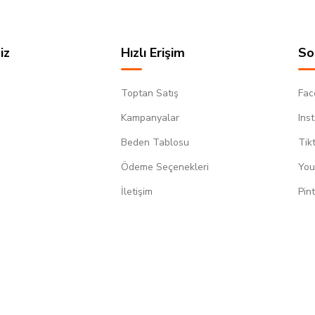
iz
Hızlı Erişim
So
Toptan Satış
Fac
Kampanyalar
Ins
Beden Tablosu
Tik
Ödeme Seçenekleri
You
m
İletişim
Pin