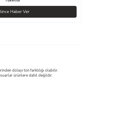
Tükendi
lince Haber Ver
nden dolayı ton farklılığı olabilir.
uarlar ürünlere dahil değildir.