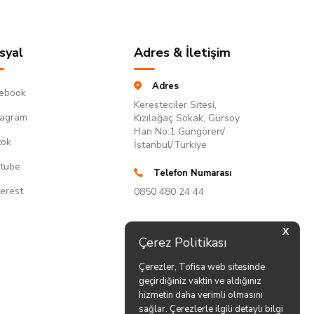
syal
Adres & İletişim
Adres
ebook
Keresteciler Sitesi,
tagram
Kızılağaç Sokak, Gürsoy
Han No:1 Güngören/
tok
İstanbul/Türkiye
tube
Telefon Numarası
terest
0850 480 24 44
X
Çerez Politikası
Çerezler, Tofisa web sitesinde
geçirdiğiniz vaktin ve aldığınız
hizmetin daha verimli olmasını
sağlar. Çerezlerle ilgili detaylı bilgi