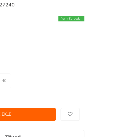
- 27240
Yarın Kargoda!
40
 EKLE