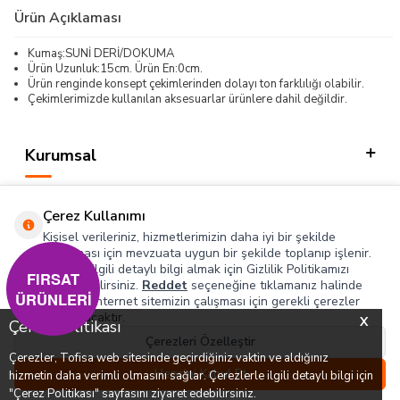
Ürün Açıklaması
Kumaş:SUNİ DERİ/DOKUMA
Ürün Uzunluk:15cm. Ürün En:0cm.
Ürün renginde konsept çekimlerinden dolayı ton farklılığı olabilir.
Çekimlerimizde kullanılan aksesuarlar ürünlere dahil değildir.
Kurumsal
Kategorilerimiz
Çerez Kullanımı
Hızlı Erişim
Kişisel verileriniz, hizmetlerimizin daha iyi bir şekilde
sunulması için mevzuata uygun bir şekilde toplanıp işlenir.
Konuyla ilgili detaylı bilgi almak için Gizlilik Politikamızı
Sosyal
FIRSAT
inceleyebilirsiniz.
Reddet
seçeneğine tıklamanız halinde
ÜRÜNLERİ
yalnızca internet sitemizin çalışması için gerekli çerezler
Adres & İletişim
kullanılacaktır.
X
Çerez Politikası
Çerezleri Özelleştir
Çerezler, Tofisa web sitesinde geçirdiğiniz vaktin ve aldığınız
0
0
Hepsini Kabul Et
hizmetin daha verimli olmasını sağlar. Çerezlerle ilgili detaylı bilgi için
T
-SOFT
Menü
Favorilerim
Hesabım
Sepetim
"Çerez Politikası" sayfasını ziyaret edebilirsiniz.