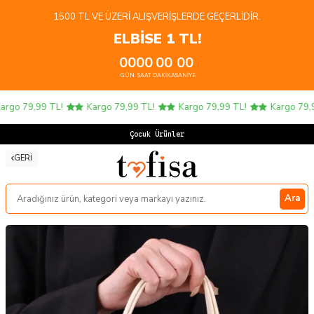
1500 TL VE ÜZERI ALIŞVERIŞLERDE GEÇERLIDIR.
ELBİSE 1 TL!
00
00
00
00
GÜN
SAAT
DAKIKA
SANIYE
rgo 79,99 TL!
Kargo 79,99 TL!
Kargo 79,99 TL!
Kargo 79,99
Çocuk Ürünlerin
GERI
Ara