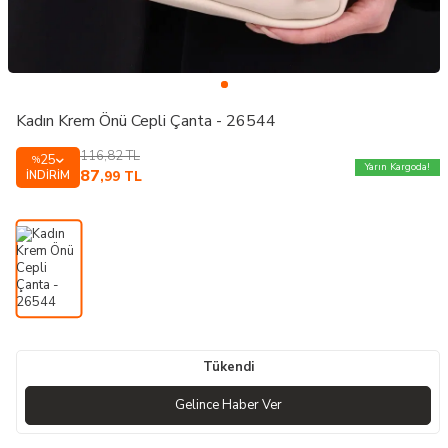
Kadın Krem Önü Cepli Çanta - 26544
116,82
TL
25
%
Yarın Kargoda!
87
İNDIRIM
,99
TL
Tükendi
Gelince Haber Ver