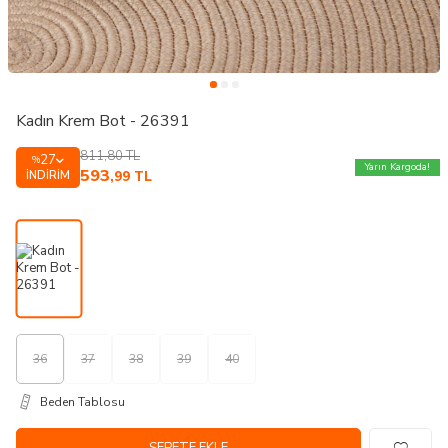
Kadın Krem Bot - 26391
811,80
TL
27
%
Yarın Kargoda!
593
İNDIRIM
,99
TL
36
37
38
39
40
Beden Tablosu