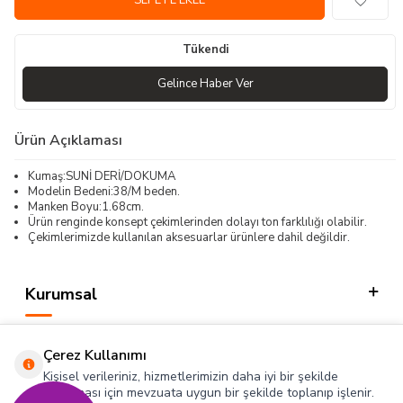
SEPETE EKLE
Tükendi
Gelince Haber Ver
Ürün Açıklaması
Kumaş:SUNİ DERİ/DOKUMA
Modelin Bedeni:38/M beden.
Manken Boyu:1.68cm.
Ürün renginde konsept çekimlerinden dolayı ton farklılığı olabilir.
Çekimlerimizde kullanılan aksesuarlar ürünlere dahil değildir.
Kurumsal
Kategorilerimiz
Çerez Kullanımı
Hızlı Erişim
Kişisel verileriniz, hizmetlerimizin daha iyi bir şekilde
sunulması için mevzuata uygun bir şekilde toplanıp işlenir.