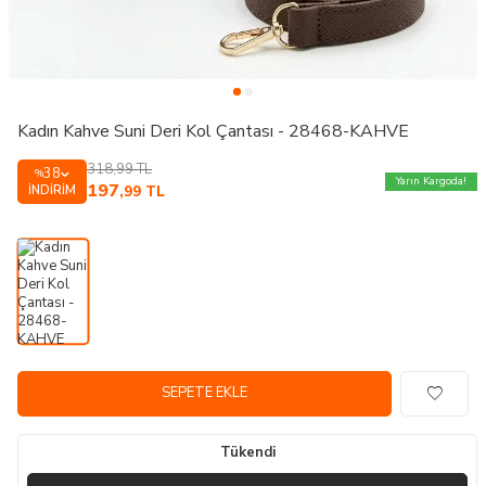
Kadın Kahve Suni Deri Kol Çantası - 28468-KAHVE
318,99
TL
38
%
Yarın Kargoda!
197
İNDIRIM
,99
TL
SEPETE EKLE
Tükendi