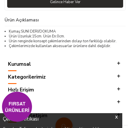
Gelince Haber Ver
Ürün Açıklaması
Kumaş:SUNİ DERİ/DOKUMA
Ürün Uzunluk:15cm. Ürün En:0cm.
Ürün renginde konsept çekimlerinden dolayı ton farklılığı olabilir.
Çekimlerimizde kullanılan aksesuarlar ürünlere dahil değildir.
Kurumsal
Kategorilerimiz
Hızlı Erişim
Sosyal
FIRSAT
ÜRÜNLERİ
Adres & İletişim
X
Çerez Politikası