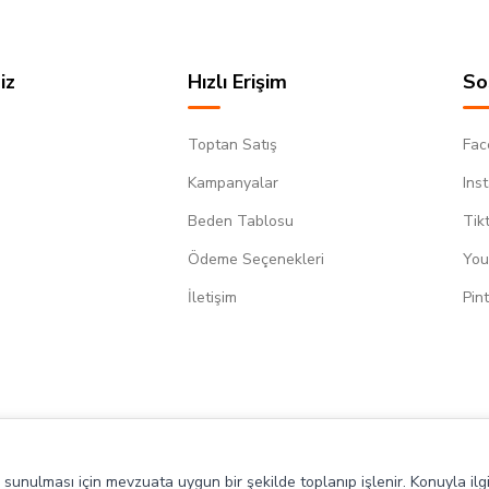
iz
Hızlı Erişim
So
Toptan Satış
Fac
Kampanyalar
Ins
Beden Tablosu
Tik
Ödeme Seçenekleri
You
m
İletişim
Pin
de sunulması için mevzuata uygun bir şekilde toplanıp işlenir. Konuyla ilgi