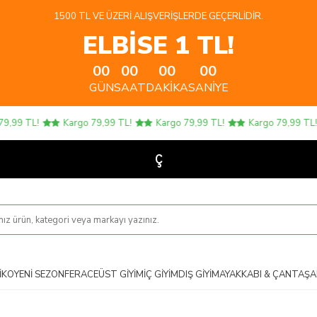
1500 TL VE ÜZERI ALIŞVERIŞLERDE GEÇERLIDIR.
ELBİSE 1 TL!
00
00
00
00
GÜN
SAAT
DAKIKA
SANIYE
99 TL!
Kargo 79,99 TL!
Kargo 79,99 TL!
Kargo 79,99 TL!
Çocuk
IKO
YENI SEZON
FERACE
ÜST GIYIM
İÇ GIYIM
DIŞ GIYIM
AYAKKABI & ÇANTA
ŞA