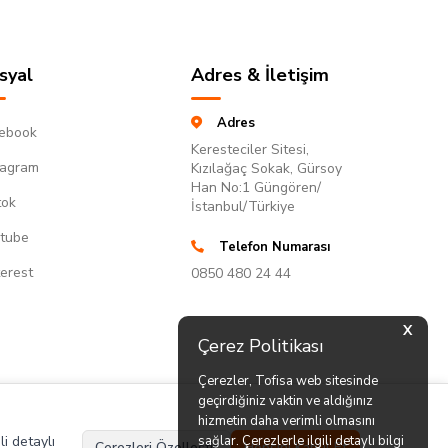
syal
Adres & İletişim
Adres
ebook
Keresteciler Sitesi,
tagram
Kızılağaç Sokak, Gürsoy
Han No:1 Güngören/
tok
İstanbul/Türkiye
tube
Telefon Numarası
terest
0850 480 24 44
X
Çerez Politikası
Çerezler, Tofisa web sitesinde
geçirdiğiniz vaktin ve aldığınız
hizmetin daha verimli olmasını
li detaylı
sağlar. Çerezlerle ilgili detaylı bilgi
Çerezleri Özelleştir
Hepsini Kabul Et