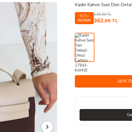
Kadın Kahve Suni Deri Det
538,99
TL
33
%
362
,99
TL
İNDIRIM
SEPETE
Ge