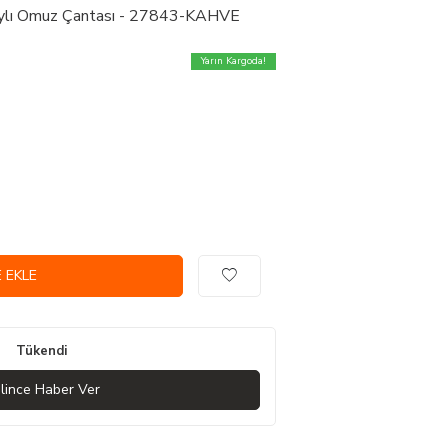
aylı Omuz Çantası - 27843-KAHVE
Yarın Kargoda!
 EKLE
Tükendi
lince Haber Ver