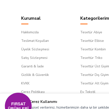
Kurumsal
Kategorilerim
Hakkımızda
Tesetür Abiye
Teslimat Koşulları
Tesettür Elbise
Üyelik Sözleşmesi
Tesettür Kombin
Satış Sözleşmesi
Tesettür Triko
Garanti & İade
Tesettür Üst Giyi
Gizlilik & Güvenlik
Tesettür Dış Giyim
KVKK
Tesettür Alt Giyim
Çerez Politikası
Ev Tekstil
Çerez Kullanımı
FIRSAT
Kişisel verileriniz, hizmetlerimizin daha iyi bir şekil
ÜRÜNLERİ