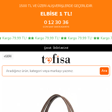
1500 TL VE ÜZERI ALIŞVERIŞLERDE GEÇERLIDIR.
ELBİSE 1 TL!
0
12
30
36
GÜN
SAAT
DAKIKA
SANIYE
Kargo 79,99 TL!
Kargo 79,99 TL!
Kargo 79,99 TL!
Kargo 79
Çocuk Ürünlerinde
GERI
Ara