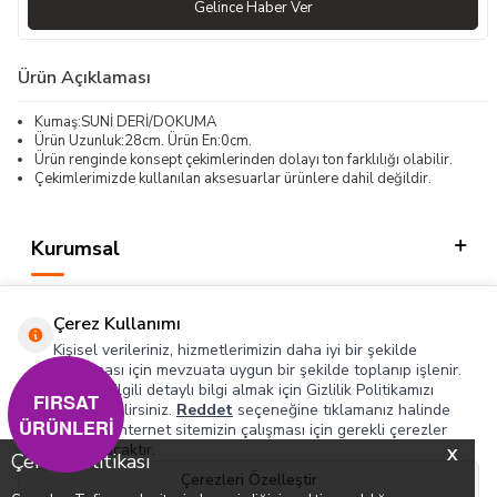
Gelince Haber Ver
Ürün Açıklaması
Kumaş:SUNİ DERİ/DOKUMA
Ürün Uzunluk:28cm. Ürün En:0cm.
Ürün renginde konsept çekimlerinden dolayı ton farklılığı olabilir.
Çekimlerimizde kullanılan aksesuarlar ürünlere dahil değildir.
Kurumsal
Kategorilerimiz
Çerez Kullanımı
Hızlı Erişim
Kişisel verileriniz, hizmetlerimizin daha iyi bir şekilde
sunulması için mevzuata uygun bir şekilde toplanıp işlenir.
Konuyla ilgili detaylı bilgi almak için Gizlilik Politikamızı
Sosyal
FIRSAT
inceleyebilirsiniz.
Reddet
seçeneğine tıklamanız halinde
ÜRÜNLERİ
yalnızca internet sitemizin çalışması için gerekli çerezler
Adres & İletişim
kullanılacaktır.
X
Çerez Politikası
Çerezleri Özelleştir