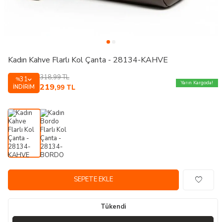
Kadın Kahve Flarlı Kol Çanta - 28134-KAHVE
318,99
TL
31
%
Yarın Kargoda!
219
İNDIRIM
,99
TL
SEPETE EKLE
Tükendi