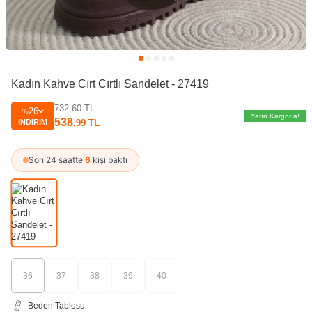
Kadın Kahve Cırt Cırtlı Sandelet - 27419
732,60
TL
26
%
Yarın Kargoda!
538
İNDIRIM
,99
TL
Son 24 saatte
6
kişi baktı
36
37
38
39
40
Beden Tablosu