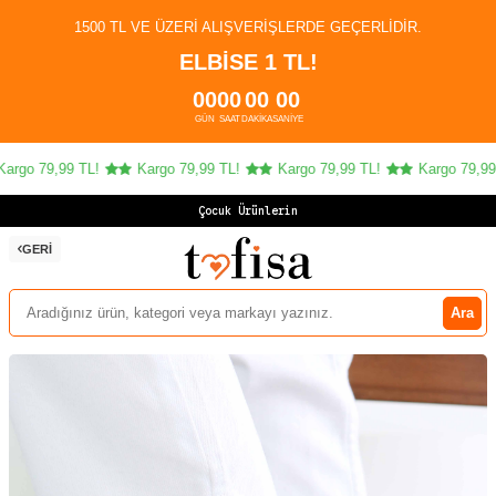
1500 TL VE ÜZERI ALIŞVERIŞLERDE GEÇERLIDIR.
ELBİSE 1 TL!
00
00
00
00
GÜN
SAAT
DAKIKA
SANIYE
rgo 79,99 TL!
Kargo 79,99 TL!
Kargo 79,99 TL!
Kargo 79,99 
Çocuk Ürünlerinde
GERI
Ara