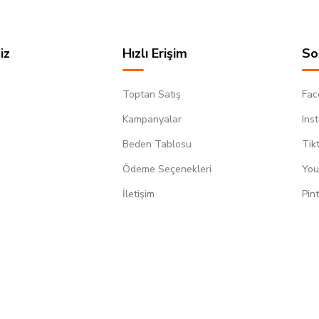
iz
Hızlı Erişim
So
Toptan Satış
Fac
Kampanyalar
Ins
Beden Tablosu
Tik
Ödeme Seçenekleri
You
m
İletişim
Pin