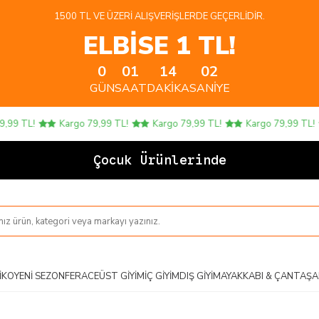
1500 TL VE ÜZERI ALIŞVERIŞLERDE GEÇERLIDIR.
ELBİSE 1 TL!
0
01
14
02
GÜN
SAAT
DAKIKA
SANIYE
99 TL!
Kargo 79,99 TL!
Kargo 79,99 TL!
Kargo 79,99 TL!
Çocuk Ürünlerinde 4
IKO
YENI SEZON
FERACE
ÜST GIYIM
İÇ GIYIM
DIŞ GIYIM
AYAKKABI & ÇANTA
ŞA