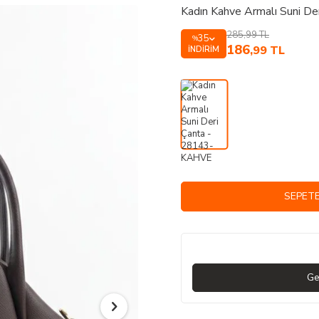
Kadın Kahve Armalı Suni D
285,99
TL
35
%
186
,99
TL
İNDIRIM
SEPETE
Ge