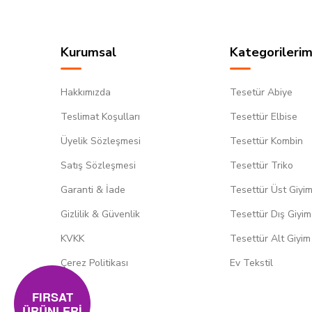
Kurumsal
Kategorilerim
Hakkımızda
Tesetür Abiye
Teslimat Koşulları
Tesettür Elbise
Üyelik Sözleşmesi
Tesettür Kombin
Satış Sözleşmesi
Tesettür Triko
Garanti & İade
Tesettür Üst Giyi
Gizlilik & Güvenlik
Tesettür Dış Giyim
KVKK
Tesettür Alt Giyim
Çerez Politikası
Ev Tekstil
FIRSAT
ÜRÜNLERİ