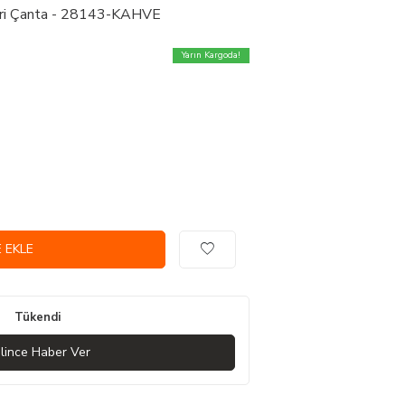
eri Çanta - 28143-KAHVE
Yarın Kargoda!
 EKLE
Tükendi
lince Haber Ver