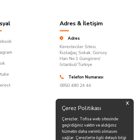
syal
Adres & İletişim
Adres
ebook
Keresteciler Sitesi,
tagram
Kızılağaç Sokak, Gürsoy
Han No:1 Güngören/
tok
İstanbul/Türkiye
tube
Telefon Numarası
terest
0850 480 24 44
X
Çerez Politikası
Çerezler, Tofisa web sitesinde
geçirdiğiniz vaktin ve aldığınız
hizmetin daha verimli olmasını
sağlar. Çerezlerle ilgili detaylı bilgi