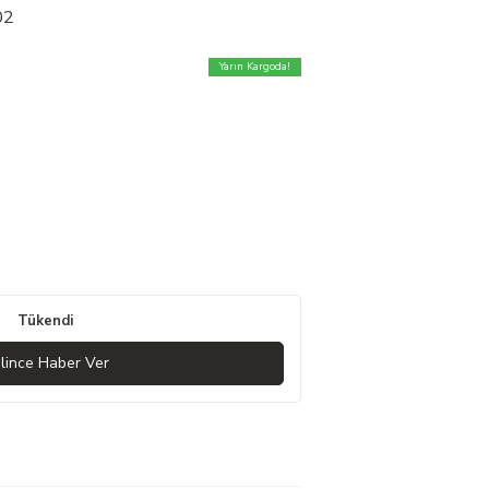
02
Yarın Kargoda!
Tükendi
lince Haber Ver