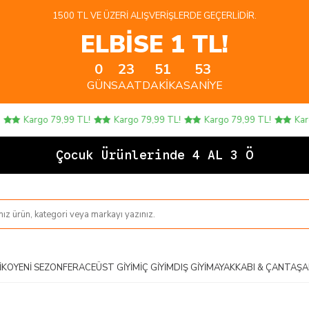
1500 TL VE ÜZERI ALIŞVERIŞLERDE GEÇERLIDIR.
ELBİSE 1 TL!
0
23
51
53
GÜN
SAAT
DAKIKA
SANIYE
Kargo 79,99 TL!
Kargo 79,99 TL!
Kargo 79,99 TL!
Kargo 
Çocuk Ürünlerinde 4 AL 3 ÖDE!
IKO
YENI SEZON
FERACE
ÜST GIYIM
İÇ GIYIM
DIŞ GIYIM
AYAKKABI & ÇANTA
ŞA