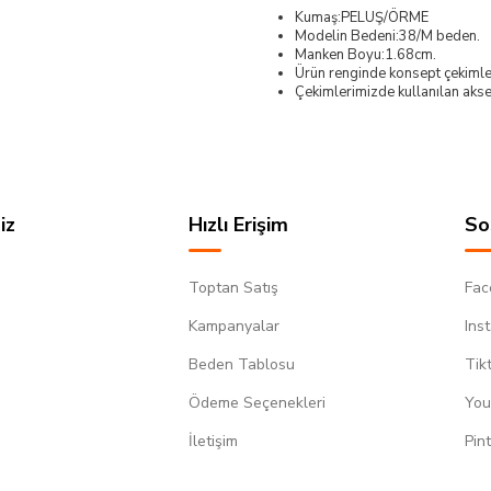
Kumaş:PELUŞ/ÖRME
Modelin Bedeni:38/M beden.
Manken Boyu:1.68cm.
Ürün renginde konsept çekimleri
Çekimlerimizde kullanılan akses
iz
Hızlı Erişim
So
Toptan Satış
Fac
Kampanyalar
Ins
Beden Tablosu
Tik
Ödeme Seçenekleri
You
m
İletişim
Pin