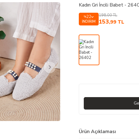
Kadın Gri İncili Babet - 264
198,00
TL
22
%
153
,99
TL
İNDIRIM
Ge
Ürün Açıklaması