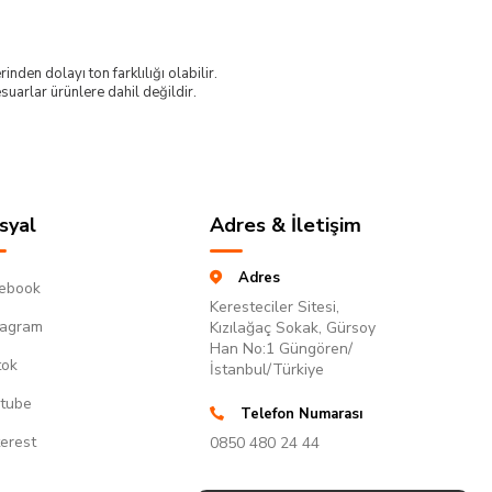
nden dolayı ton farklılığı olabilir.
uarlar ürünlere dahil değildir.
syal
Adres & İletişim
Adres
ebook
Keresteciler Sitesi,
tagram
Kızılağaç Sokak, Gürsoy
Han No:1 Güngören/
tok
İstanbul/Türkiye
tube
Telefon Numarası
terest
0850 480 24 44