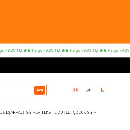
79,99 TL!
Kargo 79,99 TL!
Kargo 79,99 TL!
Kargo 79,99 TL
0
Ara
L & EŞARP
ALT GIYIM
EV TEKSTILI
OUTLET
ÇOCUK GIYIM