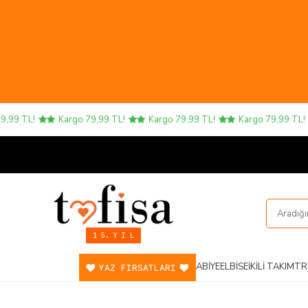
9 TL!
Kargo 79,99 TL!
Kargo 79,99 TL!
Kargo 79,99 TL!
1 5. Y I L
ABIYE
ELBISE
İKILI TAKIM
TR
YAZ FIRSATLARI