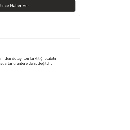
lince Haber Ver
nden dolayı ton farklılığı olabilir.
uarlar ürünlere dahil değildir.