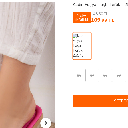
Kadın Fuşya Taşlı Terlik -
148,50
TL
26
%
109
,99
TL
İNDIRIM
36
37
38
39
SEPETE