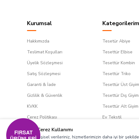
Kurumsal
Kategorilerim
Hakkımızda
Tesetür Abiye
Teslimat Koşulları
Tesettür Elbise
Üyelik Sözleşmesi
Tesettür Kombin
Satış Sözleşmesi
Tesettür Triko
Garanti & İade
Tesettür Üst Giyi
Gizlilik & Güvenlik
Tesettür Dış Giyim
KVKK
Tesettür Alt Giyim
Çerez Politikası
Ev Tekstil
Çerez Kullanımı
FIRSAT
Kişisel verileriniz, hizmetlerimizin daha iyi bir şekil
ÜRÜNLERİ