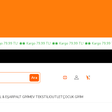
9,99 TL!
Kargo 79,99 TL!
Kargo 79,99 TL!
Kargo 79,99 TL!
0
Ara
L & EŞARP
ALT GIYIM
EV TEKSTILI
OUTLET
ÇOCUK GIYIM