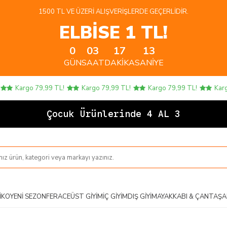
1500 TL VE ÜZERI ALIŞVERIŞLERDE GEÇERLIDIR.
ELBİSE 1 TL!
0
03
17
12
GÜN
SAAT
DAKIKA
SANIYE
Kargo 79,99 TL!
Kargo 79,99 TL!
Kargo 79,99 TL!
Kargo 7
Çocuk Ürünlerinde 4 AL 3 ÖDE!
IKO
YENI SEZON
FERACE
ÜST GIYIM
İÇ GIYIM
DIŞ GIYIM
AYAKKABI & ÇANTA
ŞA