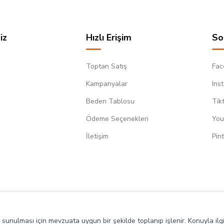
iz
Hızlı Erişim
So
Toptan Satış
Fac
Kampanyalar
Ins
Beden Tablosu
Tik
Ödeme Seçenekleri
You
m
İletişim
Pin
de sunulması için mevzuata uygun bir şekilde toplanıp işlenir. Konuyla ilgi