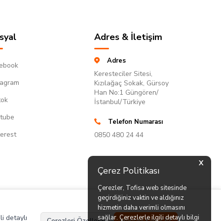
syal
Adres & İletişim
Adres
ebook
Keresteciler Sitesi,
tagram
Kızılağaç Sokak, Gürsoy
Han No:1 Güngören/
tok
İstanbul/Türkiye
tube
Telefon Numarası
terest
0850 480 24 44
X
Çerez Politikası
Çerezler, Tofisa web sitesinde
geçirdiğiniz vaktin ve aldığınız
hizmetin daha verimli olmasını
li detaylı
sağlar. Çerezlerle ilgili detaylı bilgi
Çerezleri Özelleştir
Hepsini Kabul Et