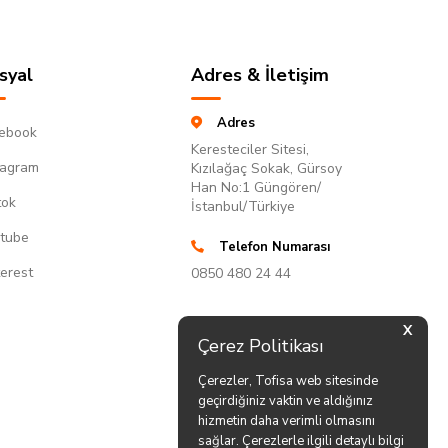
syal
Adres & İletişim
Adres
ebook
Keresteciler Sitesi,
tagram
Kızılağaç Sokak, Gürsoy
Han No:1 Güngören/
tok
İstanbul/Türkiye
tube
Telefon Numarası
terest
0850 480 24 44
X
Çerez Politikası
Çerezler, Tofisa web sitesinde
geçirdiğiniz vaktin ve aldığınız
hizmetin daha verimli olmasını
sağlar. Çerezlerle ilgili detaylı bilgi