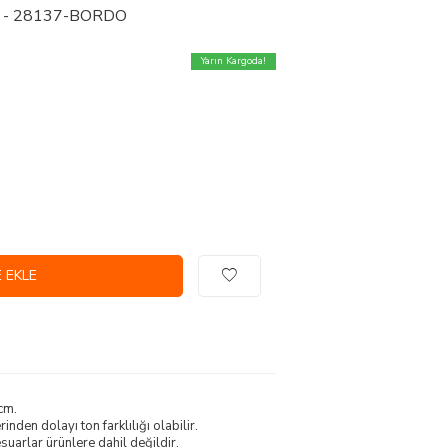
ası - 28137-BORDO
Yarın Kargoda!
 EKLE
cm.
nden dolayı ton farklılığı olabilir.
uarlar ürünlere dahil değildir.