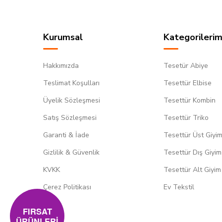
Kurumsal
Kategorilerim
Hakkımızda
Tesetür Abiye
Teslimat Koşulları
Tesettür Elbise
Üyelik Sözleşmesi
Tesettür Kombin
Satış Sözleşmesi
Tesettür Triko
Garanti & İade
Tesettür Üst Giyi
Gizlilik & Güvenlik
Tesettür Dış Giyim
KVKK
Tesettür Alt Giyim
Çerez Politikası
Ev Tekstil
FIRSAT
ÜRÜNLERİ