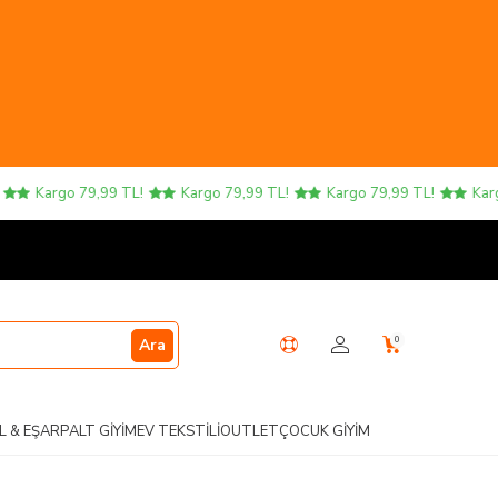
Kargo 79,99 TL!
Kargo 79,99 TL!
Kargo 79,99 TL!
Kargo
0
Ara
L & EŞARP
ALT GIYIM
EV TEKSTILI
OUTLET
ÇOCUK GIYIM