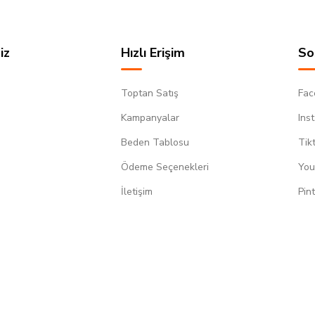
iz
Hızlı Erişim
So
Toptan Satış
Fac
Kampanyalar
Ins
Beden Tablosu
Tik
Ödeme Seçenekleri
You
m
İletişim
Pin