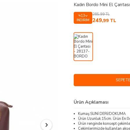
Kadın Bordo Mini El Çant
285,99
TL
13
%
249
,99
TL
İNDIRIM
SEPETE
Ürün Açıklaması
Kumaş:SUNİ DERİ/DOKUMA
Ürün Uzunluk:15cm. Ürün En:0
Ürün renginde konsept çekimleri
Çekimlerimizde kullanılan akses