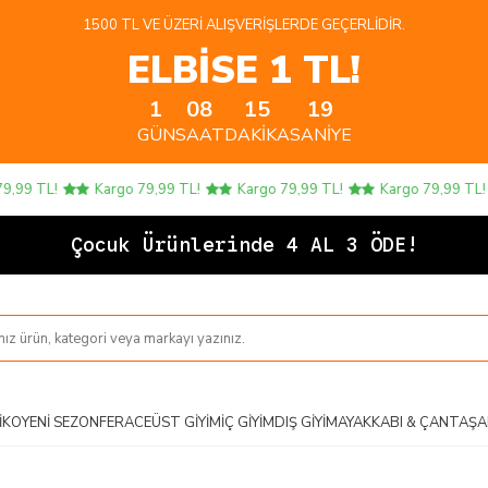
1500 TL VE ÜZERI ALIŞVERIŞLERDE GEÇERLIDIR.
ELBİSE 1 TL!
1
08
15
19
GÜN
SAAT
DAKIKA
SANIYE
99 TL!
Kargo 79,99 TL!
Kargo 79,99 TL!
Kargo 79,99 TL!
Çoc
IKO
YENI SEZON
FERACE
ÜST GIYIM
İÇ GIYIM
DIŞ GIYIM
AYAKKABI & ÇANTA
ŞA