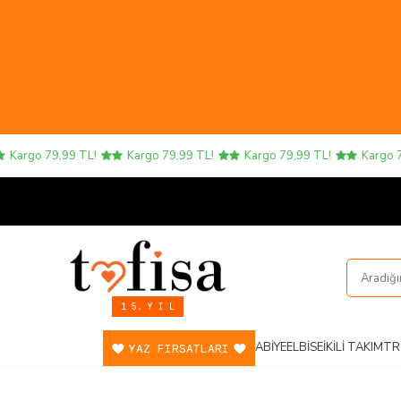
Kargo 79,99 TL!
Kargo 79,99 TL!
Kargo 79,99 TL!
Kargo 79,
1 5. Y I L
ABIYE
ELBISE
İKILI TAKIM
TR
YAZ FIRSATLARI