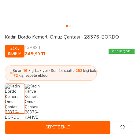
Kadın Bordo Kemerli Omuz Çantası - 28376-BORDO
439,99
TL
43
%
Yarın Kargoda!
249
İNDIRIM
,99
TL
Şu an
16
kişi bakıyor · Son 24 saatte
252
kişi baktı
·
72
kişi sepete ekledi
SEPETE EKLE