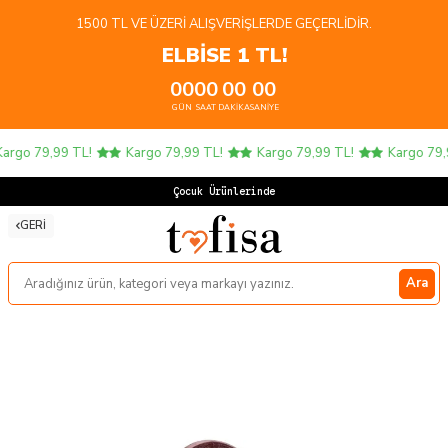
1500 TL VE ÜZERI ALIŞVERIŞLERDE GEÇERLIDIR.
ELBİSE 1 TL!
00
00
00
00
GÜN
SAAT
DAKIKA
SANIYE
rgo 79,99 TL!
Kargo 79,99 TL!
Kargo 79,99 TL!
Kargo 79,9
Çocuk Ürünlerinde 4
GERI
Ara