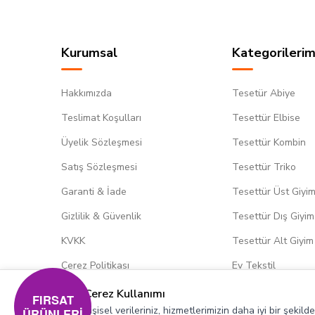
Kurumsal
Kategorilerim
Hakkımızda
Tesetür Abiye
Teslimat Koşulları
Tesettür Elbise
Üyelik Sözleşmesi
Tesettür Kombin
Satış Sözleşmesi
Tesettür Triko
Garanti & İade
Tesettür Üst Giyi
Gizlilik & Güvenlik
Tesettür Dış Giyim
KVKK
Tesettür Alt Giyim
Çerez Politikası
Ev Tekstil
Çerez Kullanımı
FIRSAT
Kişisel verileriniz, hizmetlerimizin daha iyi bir şekil
ÜRÜNLERİ