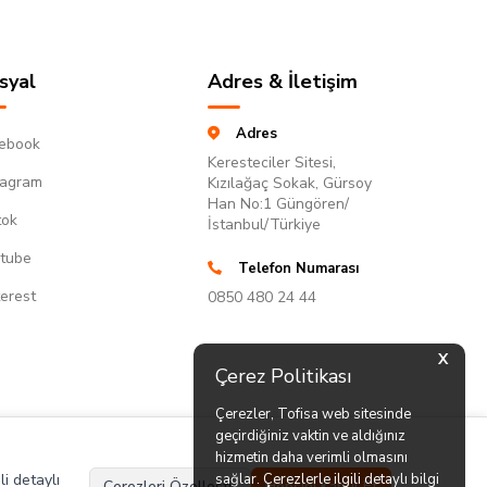
syal
Adres & İletişim
Adres
ebook
Keresteciler Sitesi,
tagram
Kızılağaç Sokak, Gürsoy
Han No:1 Güngören/
tok
İstanbul/Türkiye
tube
Telefon Numarası
terest
0850 480 24 44
X
Çerez Politikası
Çerezler, Tofisa web sitesinde
geçirdiğiniz vaktin ve aldığınız
hizmetin daha verimli olmasını
li detaylı
sağlar. Çerezlerle ilgili detaylı bilgi
Çerezleri Özelleştir
Hepsini Kabul Et