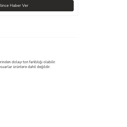
lince Haber Ver
nden dolayı ton farklılığı olabilir.
uarlar ürünlere dahil değildir.