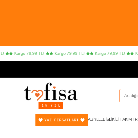
Kargo 79,99 TL!
Kargo 79,99 TL!
Kargo 79,99 TL!
Kargo
1 5. Y I L
ABIYE
ELBISE
İKILI TAKIM
TR
YAZ FIRSATLARI