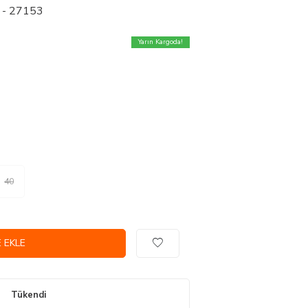
k - 27153
Yarın Kargoda!
40
 EKLE
Tükendi