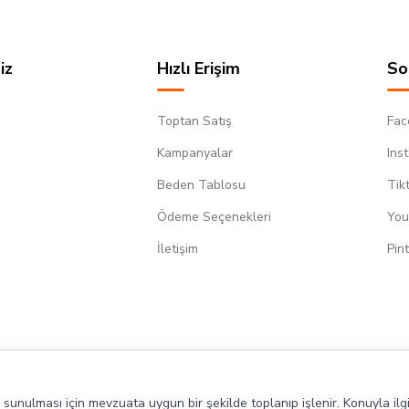
iz
Hızlı Erişim
So
Toptan Satış
Fac
Kampanyalar
Ins
Beden Tablosu
Tik
Ödeme Seçenekleri
You
m
İletişim
Pin
de sunulması için mevzuata uygun bir şekilde toplanıp işlenir. Konuyla ilgi