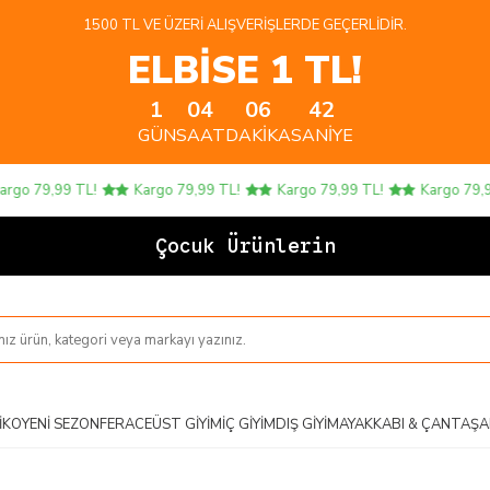
1500 TL VE ÜZERI ALIŞVERIŞLERDE GEÇERLIDIR.
ELBİSE 1 TL!
1
04
06
41
GÜN
SAAT
DAKIKA
SANIYE
 79,99 TL!
Kargo 79,99 TL!
Kargo 79,99 TL!
Kargo 79,99 TL
Çocuk Ürünlerinde 4
IKO
YENI SEZON
FERACE
ÜST GIYIM
İÇ GIYIM
DIŞ GIYIM
AYAKKABI & ÇANTA
ŞA