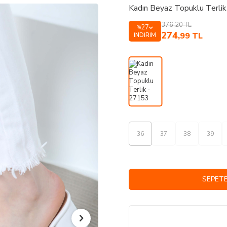
Kadın Beyaz Topuklu Terli
376,20
TL
27
%
274
,99
TL
İNDIRIM
36
37
38
39
SEPETE