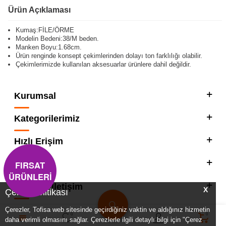
Ürün Açıklaması
Kumaş:FİLE/ÖRME
Modelin Bedeni:38/M beden.
Manken Boyu:1.68cm.
Ürün renginde konsept çekimlerinden dolayı ton farklılığı olabilir.
Çekimlerimizde kullanılan aksesuarlar ürünlere dahil değildir.
Kurumsal
Kategorilerimiz
Hızlı Erişim
FIRSAT
Sosyal
ÜRÜNLERİ
Adres & İletişim
X
Çerez Politikası
Çerezler, Tofisa web sitesinde geçirdiğiniz vaktin ve aldığınız hizmetin
0
0
daha verimli olmasını sağlar. Çerezlerle ilgili detaylı bilgi için "Çerez
T
-SOFT