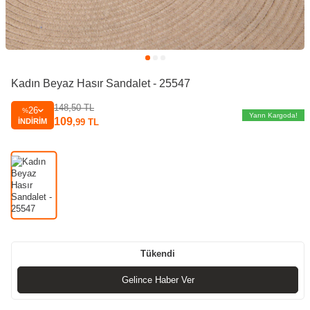
Kadın Beyaz Hasır Sandalet - 25547
148,50
TL
26
%
Yarın Kargoda!
109
İNDIRIM
,99
TL
Tükendi
Gelince Haber Ver