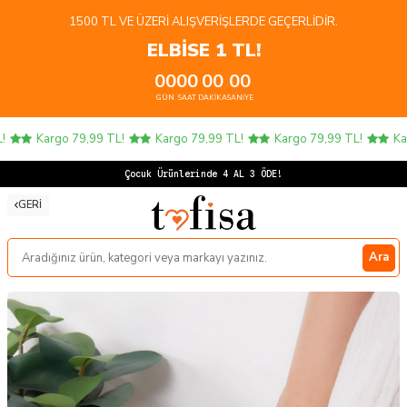
1500 TL VE ÜZERI ALIŞVERIŞLERDE GEÇERLIDIR.
ELBİSE 1 TL!
00
00
00
00
GÜN
SAAT
DAKIKA
SANIYE
Kargo 79,99 TL!
Kargo 79,99 TL!
Kargo 79,99 TL!
Karg
Çoc
GERI
Ara