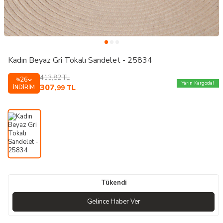
Kadın Beyaz Gri Tokalı Sandelet - 25834
413,82
TL
26
%
Yarın Kargoda!
307
İNDIRIM
,99
TL
Tükendi
Gelince Haber Ver