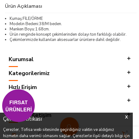
Ürün Açıklaması
Kumaş:FİLE/ÖRME
Modelin Bedeni:38/M beden.
Manken Boyu:1.68cm.
Ürün renginde konsept çekimlerinden dolayı ton farklılığı olabilir.
Çekimlerimizde kullanılan aksesuarlar ürünlere dahil değildir.
Kurumsal
Kategorilerimiz
Hızlı Erişim
Sosyal
FIRSAT
ÜRÜNLERİ
Adres & İletişim
X
Çerez Politikası
Çerezler, Tofisa web sitesinde geçirdiğiniz vaktin ve aldığınız
0
0
hizmetin daha verimli olmasını sağlar. Çerezlerle ilgili detaylı bilgi için