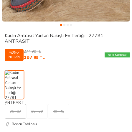
Kadın Antrasit Yanları Nakışlı Ev Terliği - 27781-
ANTRASIT
274,99
TL
28
%
Yarın Kargoda!
197
İNDIRIM
,99
TL
36 - 37
38 - 39
40 - 41
Beden Tablosu