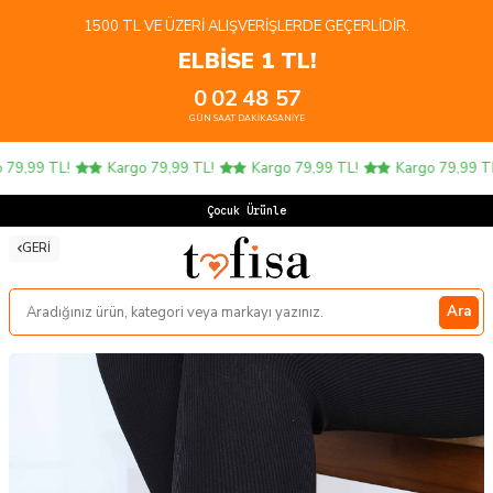
1500 TL VE ÜZERI ALIŞVERIŞLERDE GEÇERLIDIR.
ELBİSE 1 TL!
0
02
48
56
GÜN
SAAT
DAKIKA
SANIYE
9,99 TL!
Kargo 79,99 TL!
Kargo 79,99 TL!
Kargo 79,99 TL!
Çocuk Ürünlerin
GERI
Ara