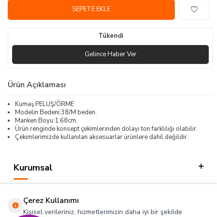
SEPETE EKLE
Tükendi
Gelince Haber Ver
Ürün Açıklaması
Kumaş:PELUŞ/ÖRME
Modelin Bedeni:38/M beden.
Manken Boyu:1.68cm.
Ürün renginde konsept çekimlerinden dolayı ton farklılığı olabilir.
Çekimlerimizde kullanılan aksesuarlar ürünlere dahil değildir.
Kurumsal
Kategorilerimiz
Çerez Kullanımı
Hızlı Erişim
Kişisel verileriniz, hizmetlerimizin daha iyi bir şekilde