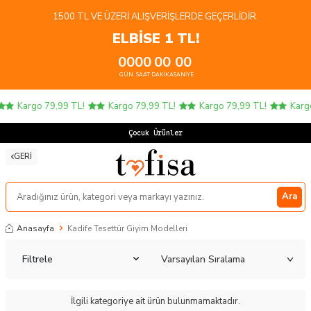
1500 TL VE ÜZERI ALIŞVERIŞLERDE GEÇERLIDIR.
ELBİSE 1 TL!
00
00
00
00
GÜN
SAAT
DAKIKA
SANIYE
Kargo 79,99 TL!
Kargo 79,99 TL!
Kargo 79,99 TL!
Kargo
Çocuk Ürünler
GERI
Ara
Anasayfa
Kadife Tesettür Giyim Modelleri
Filtrele
İlgili kategoriye ait ürün bulunmamaktadır.