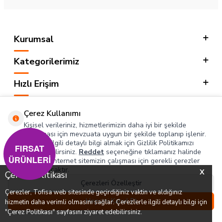
Kurumsal
Kategorilerimiz
Hızlı Erişim
Sosyal
Çerez Kullanımı
Kişisel verileriniz, hizmetlerimizin daha iyi bir şekilde
Adres & İletişim
sunulması için mevzuata uygun bir şekilde toplanıp işlenir.
Konuyla ilgili detaylı bilgi almak için Gizlilik Politikamızı
FIRSAT
inceleyebilirsiniz.
Reddet
seçeneğine tıklamanız halinde
ÜRÜNLERİ
yalnızca internet sitemizin çalışması için gerekli çerezler
T
-SOFT
kullanılacaktır.
X
Çerez Politikası
Çerezleri Özelleştir
Çerezler, Tofisa web sitesinde geçirdiğiniz vaktin ve aldığınız
0
0
Hepsini Kabul Et
hizmetin daha verimli olmasını sağlar. Çerezlerle ilgili detaylı bilgi için
Menü
Favorilerim
Hesabım
Sepetim
"Çerez Politikası" sayfasını ziyaret edebilirsiniz.