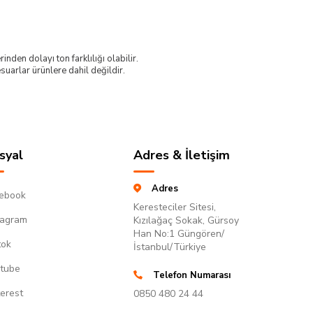
nden dolayı ton farklılığı olabilir.
uarlar ürünlere dahil değildir.
syal
Adres & İletişim
Adres
ebook
Keresteciler Sitesi,
tagram
Kızılağaç Sokak, Gürsoy
Han No:1 Güngören/
tok
İstanbul/Türkiye
tube
Telefon Numarası
terest
0850 480 24 44