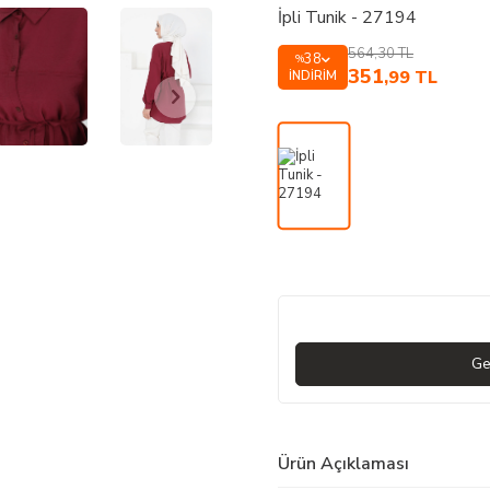
İpli Tunik - 27194
564,30
TL
38
%
351
,99
TL
İNDIRIM
Ge
Ürün Açıklaması