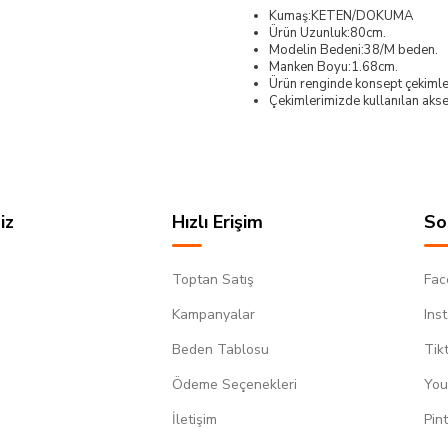
Kumaş:KETEN/DOKUMA
Ürün Uzunluk:80cm.
Modelin Bedeni:38/M beden.
Manken Boyu:1.68cm.
Ürün renginde konsept çekimleri
Çekimlerimizde kullanılan akses
iz
Hızlı Erişim
So
Toptan Satış
Fac
Kampanyalar
Ins
Beden Tablosu
Tik
Ödeme Seçenekleri
You
m
İletişim
Pin