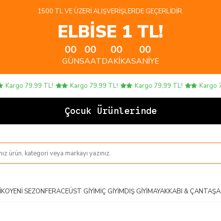
1500 TL VE ÜZERI ALIŞVERIŞLERDE GEÇERLIDIR.
ELBİSE 1 TL!
00
00
00
00
GÜN
SAAT
DAKIKA
SANIYE
Kargo 79,99 TL!
Kargo 79,99 TL!
Kargo 79,99 TL!
Kargo 79,
Çocuk Ürünlerinde 4
IKO
YENI SEZON
FERACE
ÜST GIYIM
İÇ GIYIM
DIŞ GIYIM
AYAKKABI & ÇANTA
ŞA