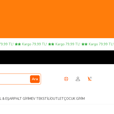
99 TL!
Kargo 79,99 TL!
Kargo 79,99 TL!
Kargo 79,99 TL!
0
Ara
L & EŞARP
ALT GIYIM
EV TEKSTILI
OUTLET
ÇOCUK GIYIM