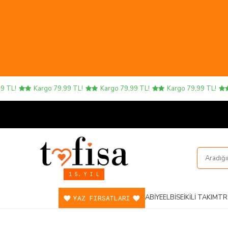
TL!
Kargo 79,99 TL!
Kargo 79,99 TL!
Kargo 79,99 TL!
1 5. Y I L
ABIYE
ELBISE
İKILI TAKIM
TR
YAZ FIRSATLARI