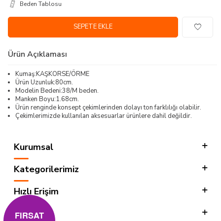
Beden Tablosu
SEPETE EKLE
Ürün Açıklaması
Kumaş:KAŞKORSE/ÖRME
Ürün Uzunluk:80cm.
Modelin Bedeni:38/M beden.
Manken Boyu:1.68cm.
Ürün renginde konsept çekimlerinden dolayı ton farklılığı olabilir.
Çekimlerimizde kullanılan aksesuarlar ürünlere dahil değildir.
Kurumsal
Kategorilerimiz
Hızlı Erişim
Sosyal
FIRSAT