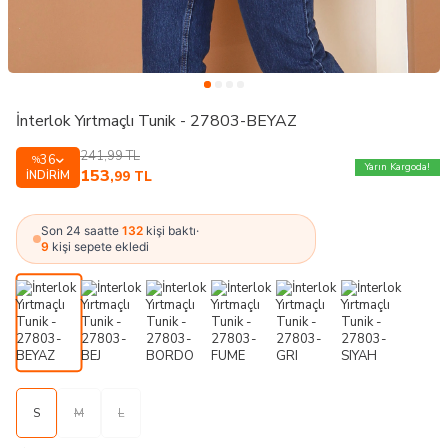
İnterlok Yırtmaçlı Tunik - 27803-BEYAZ
241,99
TL
36
%
Yarın Kargoda!
153
İNDIRIM
,99
TL
Son 24 saatte
132
kişi baktı
·
9
kişi sepete ekledi
S
M
L