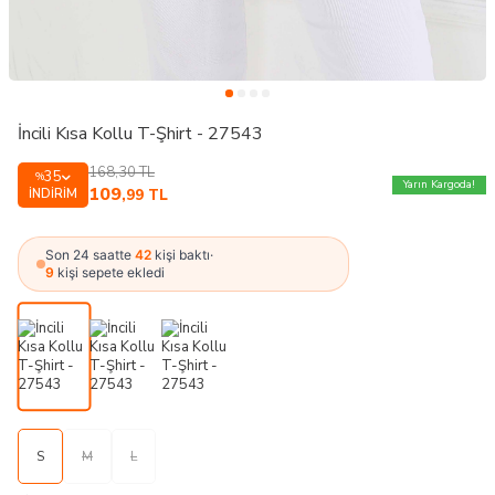
İncili Kısa Kollu T-Şhirt - 27543
168,30
TL
35
%
Yarın Kargoda!
109
İNDIRIM
,99
TL
Son 24 saatte
42
kişi baktı
·
9
kişi sepete ekledi
S
M
L