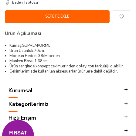
Beden Tablosu
SEPETE EKLE
Ürün Açıklaması
Kumaş:SÜPREM/ÖRME
Ürün Uzunluk:70cm.
Modelin Bedeni:38/M beden.
Manken Boyu:1.68cm.
Ürün renginde konsept çekimlerinden dolayı ton farklılığı olabilir.
Çekimlerimizde kullanılan aksesuarlar ürünlere dahil değildir.
Kurumsal
Kategorilerimiz
Hızlı Erişim
Sosyal
FIRSAT