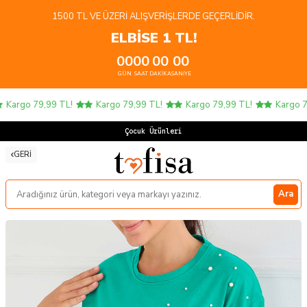
1500 TL VE ÜZERI ALIŞVERIŞLERDE GEÇERLIDIR.
ELBİSE 1 TL!
00
00
00
00
GÜN
SAAT
DAKIKA
SANIYE
Kargo 79,99 TL!
Kargo 79,99 TL!
Kargo 79,99 TL!
Kargo 79,
Çocuk Ürünlerinde
GERI
Ara