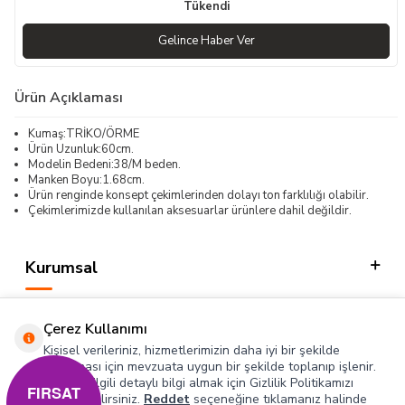
Tükendi
Gelince Haber Ver
Ürün Açıklaması
Kumaş:TRİKO/ÖRME
Ürün Uzunluk:60cm.
Modelin Bedeni:38/M beden.
Manken Boyu:1.68cm.
Ürün renginde konsept çekimlerinden dolayı ton farklılığı olabilir.
Çekimlerimizde kullanılan aksesuarlar ürünlere dahil değildir.
Kurumsal
Kategorilerimiz
Çerez Kullanımı
Hızlı Erişim
Kişisel verileriniz, hizmetlerimizin daha iyi bir şekilde
sunulması için mevzuata uygun bir şekilde toplanıp işlenir.
Konuyla ilgili detaylı bilgi almak için Gizlilik Politikamızı
Sosyal
FIRSAT
inceleyebilirsiniz.
Reddet
seçeneğine tıklamanız halinde