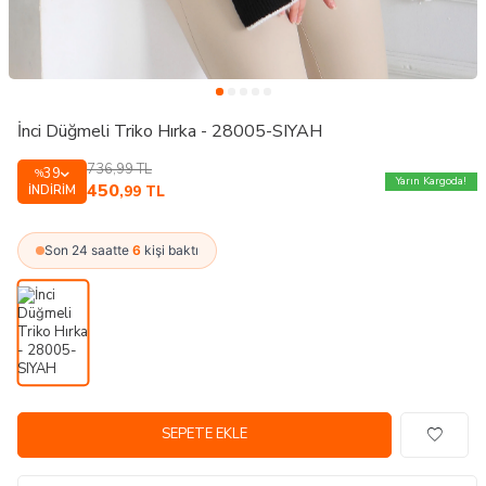
İnci Düğmeli Triko Hırka - 28005-SIYAH
736,99
TL
39
%
Yarın Kargoda!
450
İNDIRIM
,99
TL
Son 24 saatte
6
kişi baktı
SEPETE EKLE