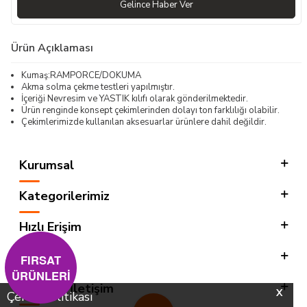
Gelince Haber Ver
Ürün Açıklaması
Kumaş:RAMPORCE/DOKUMA
Akma solma çekme testleri yapılmıştır.
İçeriği Nevresim ve YASTIK kılıfı olarak gönderilmektedir.
Ürün renginde konsept çekimlerinden dolayı ton farklılığı olabilir.
Çekimlerimizde kullanılan aksesuarlar ürünlere dahil değildir.
Kurumsal
Kategorilerimiz
Hızlı Erişim
Sosyal
FIRSAT
ÜRÜNLERİ
Adres & İletişim
X
Çerez Politikası