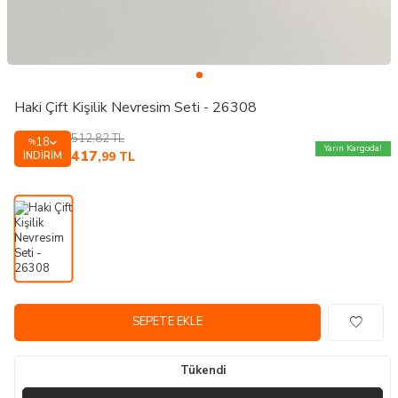
Haki Çift Kişilik Nevresim Seti - 26308
512,82
TL
18
%
Yarın Kargoda!
417
İNDIRIM
,99
TL
SEPETE EKLE
Tükendi