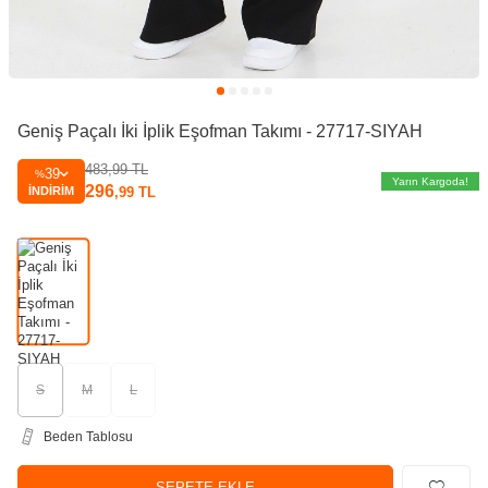
Geniş Paçalı İki İplik Eşofman Takımı - 27717-SIYAH
483,99
TL
39
%
Yarın Kargoda!
296
İNDIRIM
,99
TL
S
M
L
Beden Tablosu
SEPETE EKLE