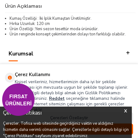
Ürün Açıklaması
Kumaş Özelliği : İki İplik Kumaştan Üretilmiştir.
Hırka Uzunluk: 120 cm
Ürün Özelliği :Yeni sezon tesettür moda ürünüdür.
Ürün renginde konsept çekimlerinden dolayı ton farklılığı olabilir.
Kurumsal
Kategorilerimiz
Çerez Kullanımı
Hızlı Erişim
Kişisel verileriniz, hizmetlerimizin daha iyi bir şekilde
sunulması için mevzuata uygun bir şekilde toplanıp işlenir.
Konuyla ilgili detaylı bilgi almak için Gizlilik Politikamızı
Sosyal
FIRSAT
inceleyebilirsiniz.
Reddet
seçeneğine tıklamanız halinde
ÜRÜNLERİ
yalnızca internet sitemizin çalışması için gerekli çerezler
Adres & İletişim
kullanılacaktır.
X
Çerez Politikası
Çerezleri Özelleştir
Çerezler, Tofisa web sitesinde geçirdiğiniz vaktin ve aldığınız
0
0
Hepsini Kabul Et
hizmetin daha verimli olmasını sağlar. Çerezlerle ilgili detaylı bilgi için
T
-SOFT
Menü
Favorilerim
Hesabım
Sepetim
"Çerez Politikası" sayfasını ziyaret edebilirsiniz.