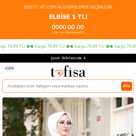
1500 TL VE ÜZERI ALIŞVERIŞLERDE GEÇERLIDIR.
ELBİSE 1 TL!
00
00
00
00
GÜN
SAAT
DAKIKA
SANIYE
o 79,99 TL!
Kargo 79,99 TL!
Kargo 79,99 TL!
Kargo 79,99 T
Çocuk Ürünlerinde 4 AL
GERI
Ara