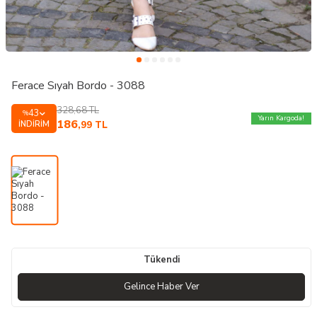
Ferace Sıyah Bordo - 3088
328,68
TL
43
%
Yarın Kargoda!
186
İNDIRIM
,99
TL
Tükendi
Gelince Haber Ver