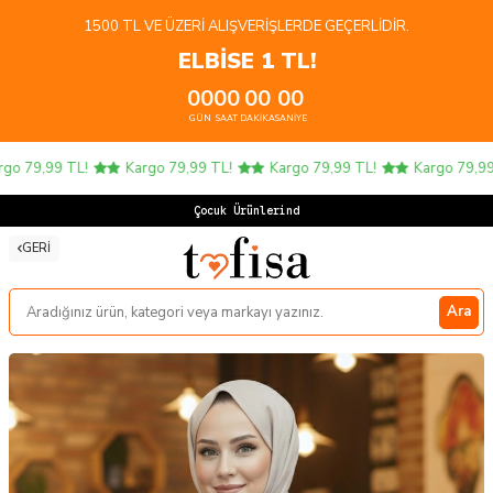
1500 TL VE ÜZERI ALIŞVERIŞLERDE GEÇERLIDIR.
ELBİSE 1 TL!
00
00
00
00
GÜN
SAAT
DAKIKA
SANIYE
 79,99 TL!
Kargo 79,99 TL!
Kargo 79,99 TL!
Kargo 79,99 TL
Çocuk Ürünlerinde 4
GERI
Ara