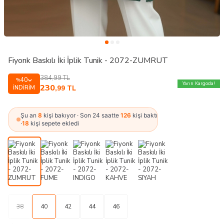
Fiyonk Baskılı İki İplik Tunik - 2072-ZUMRUT
384,99
TL
40
%
Yarın Kargoda!
230
İNDIRIM
,99
TL
Şu an
8
kişi bakıyor · Son 24 saatte
126
kişi baktı
·
18
kişi sepete ekledi
38
40
42
44
46