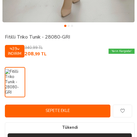
Fitilli Triko Tunik - 28080-GRI
340,99
TL
39
%
Yarın Kargoda!
208
İNDIRIM
,99
TL
SEPETE EKLE
Tükendi