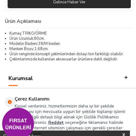
Gelince Haber Ver
Ürün Açıklaması
Kumaş:TRİKO/ÖRME
Ürün Uzunluk:80cm.
Modelin Bedeni:38/M beden.
Manken Boyu:1.68cm.
Ürün renginde konsept çekimlerinden dolayı ton farklılığı olabilir.
Çekimlerimizde kullanılan aksesuarlar ürünlere dahil değildir.
Kurumsal
Kategorilerimiz
Çerez Kullanımı
Hızlı Erişim
Kişisel verileriniz, hizmetlerimizin daha iyi bir şekilde
sunulması için mevzuata uygun bir şekilde toplanıp işlenir.
Konuyla ilgili detaylı bilgi almak için Gizlilik Politikamızı
Sosyal
FIRSAT
inceleyebilirsiniz.
Reddet
seçeneğine tıklamanız halinde
ÜRÜNLERİ
yalnızca internet sitemizin çalışması için gerekli çerezler
Adres & İletişim
kullanılacaktır.
X