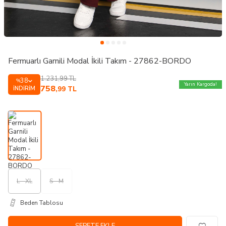
Fermuarlı Garnili Modal İkili Takım - 27862-BORDO
1.231,99
TL
38
%
Yarın Kargoda!
758
İNDIRIM
,99
TL
L - XL
S - M
Beden Tablosu