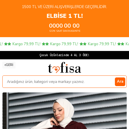
1500 TL VE ÜZERI ALIŞVERIŞLERDE GEÇERLIDIR.
ELBİSE 1 TL!
00
00
00
00
GÜN
SAAT
DAKIKA
SANIYE
Kargo 79,99 TL!
Kargo 79,99 TL!
Kargo 79,99 TL!
Karg
Çoc
GERI
Ara