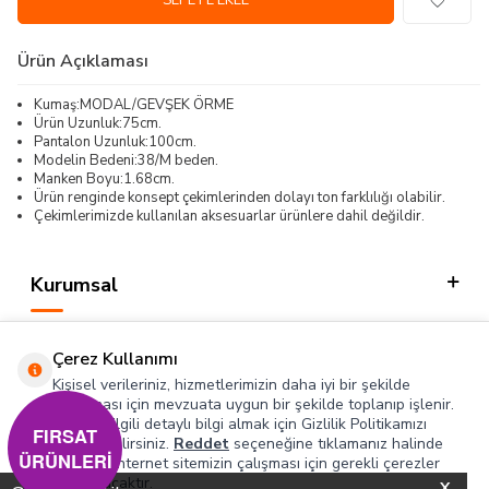
SEPETE EKLE
Ürün Açıklaması
Kumaş:MODAL/GEVŞEK ÖRME
Ürün Uzunluk:75cm.
Pantalon Uzunluk:100cm.
Modelin Bedeni:38/M beden.
Manken Boyu:1.68cm.
Ürün renginde konsept çekimlerinden dolayı ton farklılığı olabilir.
Çekimlerimizde kullanılan aksesuarlar ürünlere dahil değildir.
Kurumsal
Kategorilerimiz
Çerez Kullanımı
Hızlı Erişim
Kişisel verileriniz, hizmetlerimizin daha iyi bir şekilde
sunulması için mevzuata uygun bir şekilde toplanıp işlenir.
Konuyla ilgili detaylı bilgi almak için Gizlilik Politikamızı
Sosyal
FIRSAT
inceleyebilirsiniz.
Reddet
seçeneğine tıklamanız halinde
ÜRÜNLERİ
yalnızca internet sitemizin çalışması için gerekli çerezler
Adres & İletişim
kullanılacaktır.
X