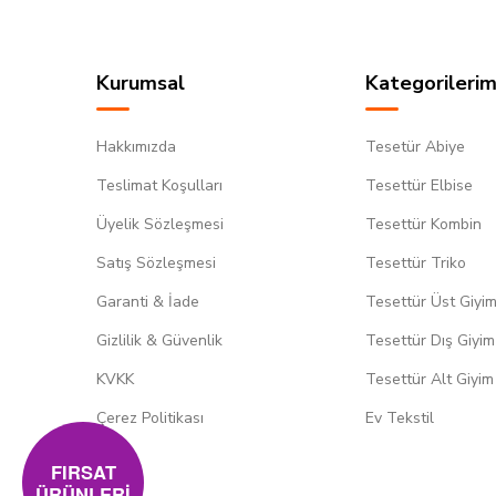
Kurumsal
Kategorilerim
Hakkımızda
Tesetür Abiye
Teslimat Koşulları
Tesettür Elbise
Üyelik Sözleşmesi
Tesettür Kombin
Satış Sözleşmesi
Tesettür Triko
Garanti & İade
Tesettür Üst Giyi
Gizlilik & Güvenlik
Tesettür Dış Giyim
KVKK
Tesettür Alt Giyim
Çerez Politikası
Ev Tekstil
FIRSAT
ÜRÜNLERİ