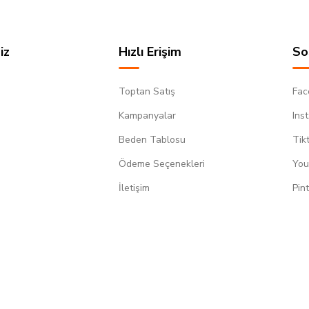
iz
Hızlı Erişim
So
Toptan Satış
Fac
Kampanyalar
Ins
Beden Tablosu
Tik
Ödeme Seçenekleri
You
m
İletişim
Pin