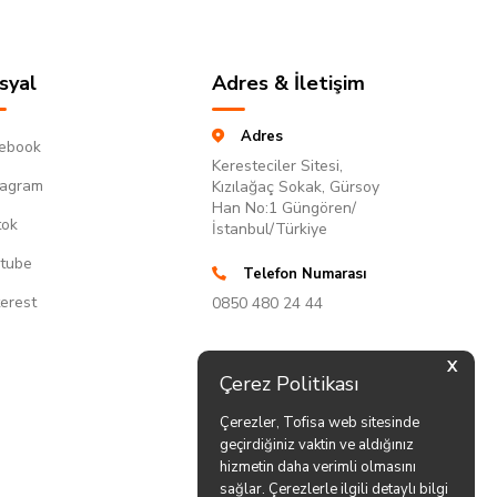
syal
Adres & İletişim
Adres
ebook
Keresteciler Sitesi,
tagram
Kızılağaç Sokak, Gürsoy
Han No:1 Güngören/
tok
İstanbul/Türkiye
tube
Telefon Numarası
terest
0850 480 24 44
X
Çerez Politikası
Çerezler, Tofisa web sitesinde
geçirdiğiniz vaktin ve aldığınız
hizmetin daha verimli olmasını
sağlar. Çerezlerle ilgili detaylı bilgi