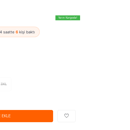
Yarın Kargoda!
24 saatte
6
kişi baktı
3XL
 EKLE