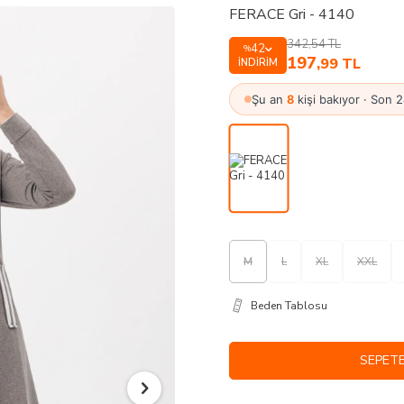
FERACE Gri - 4140
342,54
TL
42
%
197
,99
TL
İNDIRIM
Şu an
8
kişi bakıyor · Son 
M
L
XL
XXL
Beden Tablosu
SEPETE