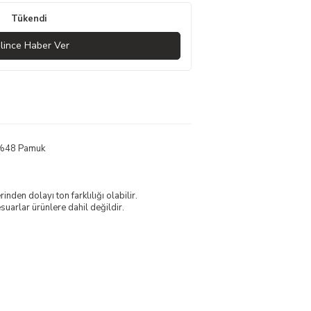
Tükendi
lince Haber Ver
, %48 Pamuk
nden dolayı ton farklılığı olabilir.
uarlar ürünlere dahil değildir.