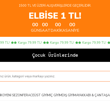
1500 TL VE ÜZERI ALIŞVERIŞLERDE GEÇERLIDIR.
ELBİSE 1 TL!
00
00
00
00
GÜN
SAAT
DAKIKA
SANIYE
TL!
Kargo 79,99 TL!
Kargo 79,99 TL!
Kargo 79,99 TL!
Çocuk Ürünlerinde 4 A
IKO
YENI SEZON
FERACE
ÜST GIYIM
İÇ GIYIM
DIŞ GIYIM
AYAKKABI & ÇANTA
ŞA