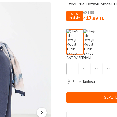
Eteği Pile Detaylı Modal
681,99
TL
39
%
417
,99
TL
İNDIRIM
38
40
42
44
Beden Tablosu
SEPETE