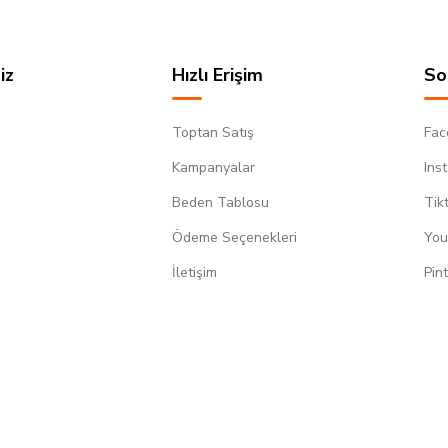
iz
Hızlı Erişim
So
Toptan Satış
Fac
Kampanyalar
Ins
Beden Tablosu
Tik
Ödeme Seçenekleri
You
m
İletişim
Pin