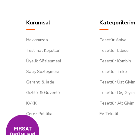
Kurumsal
Kategorilerim
Hakkımızda
Tesetür Abiye
Teslimat Koşulları
Tesettür Elbise
Üyelik Sözleşmesi
Tesettür Kombin
Satış Sözleşmesi
Tesettür Triko
Garanti & İade
Tesettür Üst Giyi
Gizlilik & Güvenlik
Tesettür Dış Giyim
KVKK
Tesettür Alt Giyim
Çerez Politikası
Ev Tekstil
FIRSAT
ÜRÜNLERİ