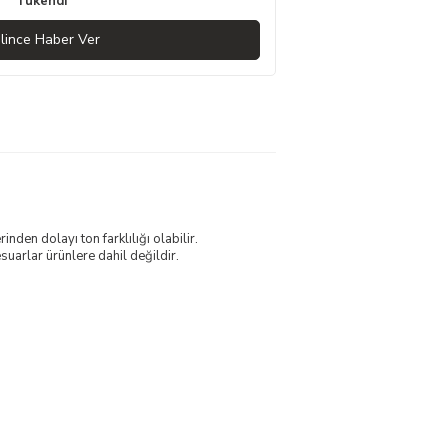
Tükendi
lince Haber Ver
nden dolayı ton farklılığı olabilir.
uarlar ürünlere dahil değildir.