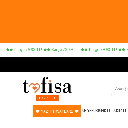
Kargo 79,99 TL!
Kargo 79,99 TL!
Kargo 79,99 TL!
Karg
1 5. Y I L
ABIYE
ELBISE
İKILI TAKIM
TR
YAZ FIRSATLARI