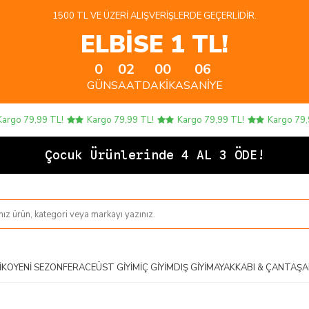
1500 TL VE ÜZERI ALIŞVERIŞLERDE GEÇERLIDIR.
ELBİSE 1 TL!
0
02
00
06
GÜN
SAAT
DAKIKA
SANIYE
o 79,99 TL!
Kargo 79,99 TL!
Kargo 79,99 TL!
Kargo 79,99 
Çoc
IKO
YENI SEZON
FERACE
ÜST GIYIM
İÇ GIYIM
DIŞ GIYIM
AYAKKABI & ÇANTA
ŞA