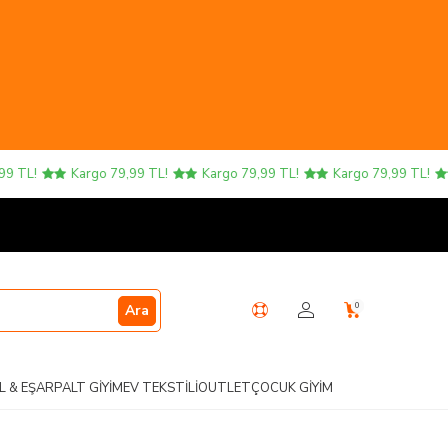
TL!
Kargo 79,99 TL!
Kargo 79,99 TL!
Kargo 79,99 TL!
K
0
Ara
L & EŞARP
ALT GIYIM
EV TEKSTILI
OUTLET
ÇOCUK GIYIM