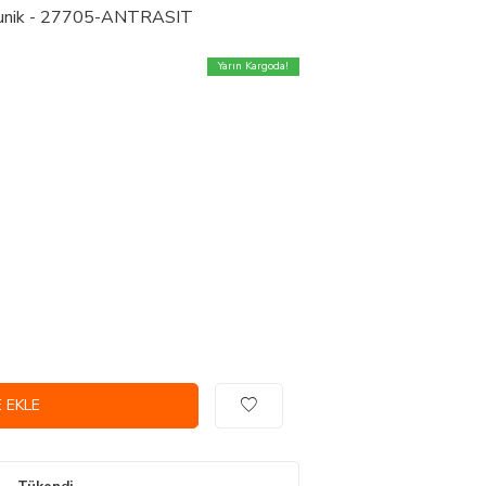
 Tunik - 27705-ANTRASIT
Yarın Kargoda!
 EKLE