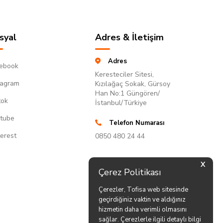
syal
Adres & İletişim
Adres
ebook
Keresteciler Sitesi,
tagram
Kızılağaç Sokak, Gürsoy
Han No:1 Güngören/
tok
İstanbul/Türkiye
tube
Telefon Numarası
terest
0850 480 24 44
X
Çerez Politikası
Çerezler, Tofisa web sitesinde
geçirdiğiniz vaktin ve aldığınız
hizmetin daha verimli olmasını
sağlar. Çerezlerle ilgili detaylı bilgi