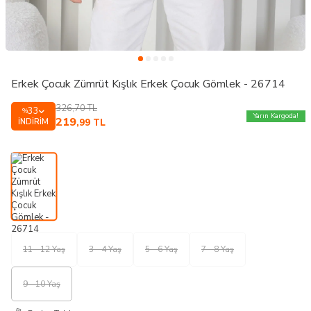
Erkek Çocuk Zümrüt Kışlık Erkek Çocuk Gömlek - 26714
326,70
TL
33
%
Yarın Kargoda!
219
İNDIRIM
,99
TL
11 - 12 Yaş
3 - 4 Yaş
5 - 6 Yaş
7 - 8 Yaş
9 - 10 Yaş