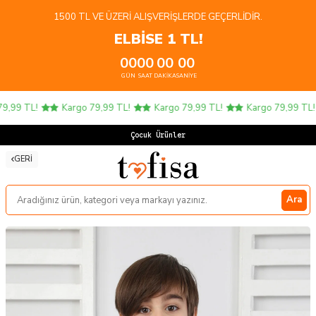
1500 TL VE ÜZERI ALIŞVERIŞLERDE GEÇERLIDIR.
ELBİSE 1 TL!
00
00
00
00
GÜN
SAAT
DAKIKA
SANIYE
Kargo 79,99 TL!
Kargo 79,99 TL!
Kargo 79,99 TL!
Kargo 7
Çocuk Ürünlerind
GERI
Ara