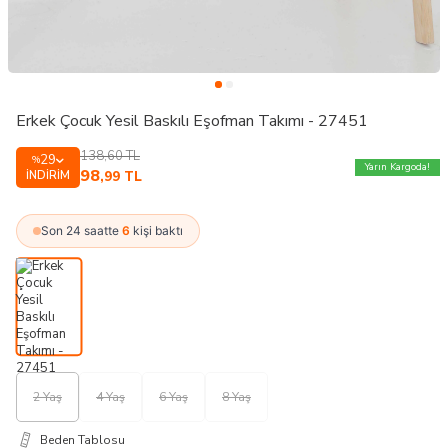
Erkek Çocuk Yesil Baskılı Eşofman Takımı - 27451
138,60
TL
29
%
Yarın Kargoda!
98
İNDIRIM
,99
TL
Son 24 saatte
6
kişi baktı
2 Yaş
4 Yaş
6 Yaş
8 Yaş
Beden Tablosu