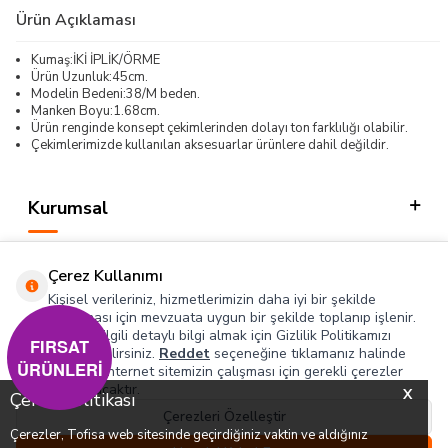
Ürün Açıklaması
Kumaş:İKİ İPLİK/ÖRME
Ürün Uzunluk:45cm.
Modelin Bedeni:38/M beden.
Manken Boyu:1.68cm.
Ürün renginde konsept çekimlerinden dolayı ton farklılığı olabilir.
Çekimlerimizde kullanılan aksesuarlar ürünlere dahil değildir.
Kurumsal
Kategorilerimiz
Çerez Kullanımı
Hızlı Erişim
Kişisel verileriniz, hizmetlerimizin daha iyi bir şekilde
sunulması için mevzuata uygun bir şekilde toplanıp işlenir.
Konuyla ilgili detaylı bilgi almak için Gizlilik Politikamızı
Sosyal
FIRSAT
inceleyebilirsiniz.
Reddet
seçeneğine tıklamanız halinde
ÜRÜNLERİ
yalnızca internet sitemizin çalışması için gerekli çerezler
Adres & İletişim
kullanılacaktır.
X
Çerez Politikası
Çerezleri Özelleştir
Çerezler, Tofisa web sitesinde geçirdiğiniz vaktin ve aldığınız
0
0