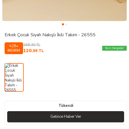
Erkek Çocuk Siyah Nakışlı İkili Takım - 26555
168,30
TL
28
%
Yarın Kargoda!
120
İNDIRIM
,99
TL
Tükendi
Gelince Haber Ver