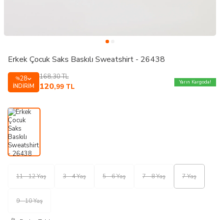
Erkek Çocuk Saks Baskılı Sweatshirt - 26438
168,30
TL
28
%
Yarın Kargoda!
120
İNDIRIM
,99
TL
11 - 12 Yaş
3 - 4 Yaş
5 - 6 Yaş
7 - 8 Yaş
7 Yaş
9 - 10 Yaş