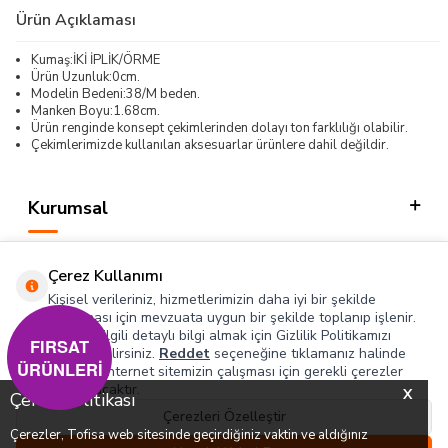
Ürün Açıklaması
Kumaş:İKİ İPLİK/ÖRME
Ürün Uzunluk:0cm.
Modelin Bedeni:38/M beden.
Manken Boyu:1.68cm.
Ürün renginde konsept çekimlerinden dolayı ton farklılığı olabilir.
Çekimlerimizde kullanılan aksesuarlar ürünlere dahil değildir.
Kurumsal
Kategorilerimiz
Çerez Kullanımı
Hızlı Erişim
Kişisel verileriniz, hizmetlerimizin daha iyi bir şekilde
sunulması için mevzuata uygun bir şekilde toplanıp işlenir.
Konuyla ilgili detaylı bilgi almak için Gizlilik Politikamızı
Sosyal
FIRSAT
inceleyebilirsiniz.
Reddet
seçeneğine tıklamanız halinde
ÜRÜNLERİ
yalnızca internet sitemizin çalışması için gerekli çerezler
Adres & İletişim
kullanılacaktır.
X
Çerez Politikası
Çerezleri Özelleştir
Çerezler, Tofisa web sitesinde geçirdiğiniz vaktin ve aldığınız
0
0