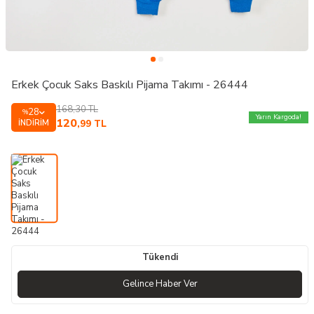
Erkek Çocuk Saks Baskılı Pijama Takımı - 26444
168,30
TL
28
%
Yarın Kargoda!
120
İNDIRIM
,99
TL
Tükendi
Gelince Haber Ver