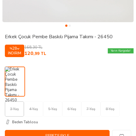
Erkek Çocuk Pembe Baskılı Pijama Takımı - 26450
168,30
TL
28
%
Yarın Kargoda!
120
İNDIRIM
,99
TL
3 Yaş
4 Yaş
5 Yaş
6 Yaş
7 Yaş
8 Yaş
Beden Tablosu