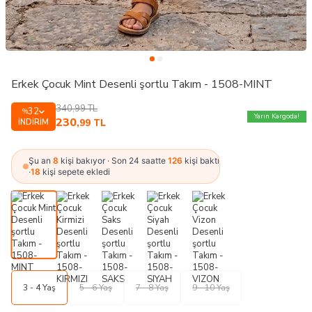
Erkek Çocuk Mint Desenli şortlu Takım - 1508-MINT
340,99
TL
32
%
Yarın Kargoda!
230
İNDIRIM
,99
TL
Şu an
8
kişi bakıyor · Son 24 saatte
126
kişi baktı
·
18
kişi sepete ekledi
3 - 4 Yaş
5 - 6 Yaş
7 - 8 Yaş
9 - 10 Yaş