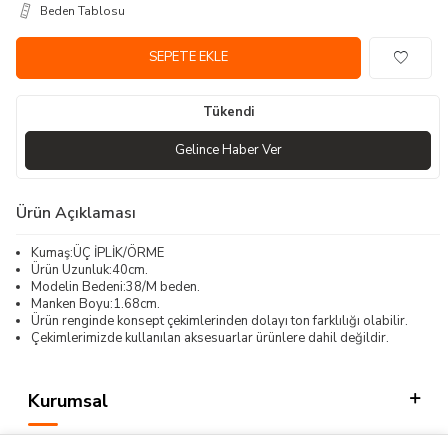
Beden Tablosu
SEPETE EKLE
Tükendi
Gelince Haber Ver
Ürün Açıklaması
Kumaş:ÜÇ İPLİK/ÖRME
Ürün Uzunluk:40cm.
Modelin Bedeni:38/M beden.
Manken Boyu:1.68cm.
Ürün renginde konsept çekimlerinden dolayı ton farklılığı olabilir.
Çekimlerimizde kullanılan aksesuarlar ürünlere dahil değildir.
Kurumsal
Kategorilerimiz