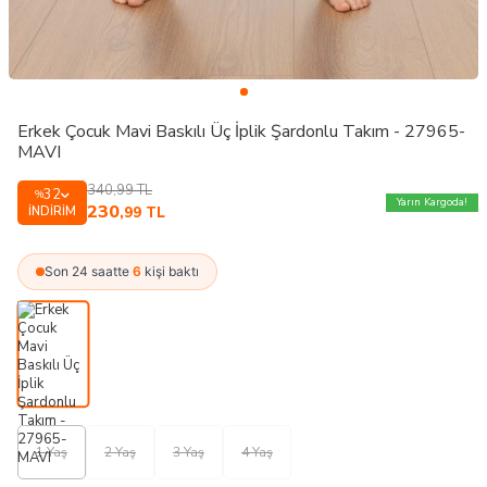
Erkek Çocuk Mavi Baskılı Üç İplik Şardonlu Takım - 27965-
MAVI
340,99
TL
32
%
Yarın Kargoda!
230
İNDIRIM
,99
TL
Son 24 saatte
6
kişi baktı
1 Yaş
2 Yaş
3 Yaş
4 Yaş