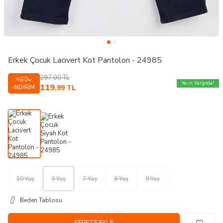
Erkek Çocuk Lacivert Kot Pantolon - 24985
297,00
TL
60
%
Yarın Kargoda!
119
İNDIRIM
,99
TL
10 Yaş
3 Yaş
7 Yaş
8 Yaş
9 Yaş
Beden Tablosu