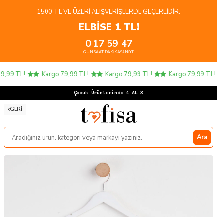
1500 TL VE ÜZERI ALIŞVERIŞLERDE GEÇERLIDIR.
ELBİSE 1 TL!
0
17
59
47
GÜN
SAAT
DAKIKA
SANIYE
,99 TL!
Kargo 79,99 TL!
Kargo 79,99 TL!
Kargo 79,99 TL!
Çocuk Ürünlerinde 4 AL 3 ÖDE
GERI
Ara