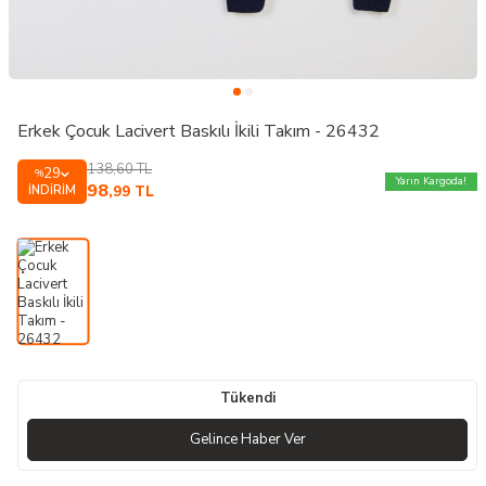
Erkek Çocuk Lacivert Baskılı İkili Takım - 26432
138,60
TL
29
%
Yarın Kargoda!
98
İNDIRIM
,99
TL
Tükendi
Gelince Haber Ver