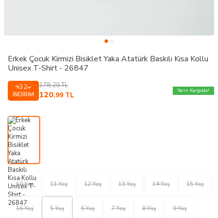
Erkek Çocuk Kirmizi Bisiklet Yaka Atatürk Baskılı Kısa Kollu
Unisex T-Shirt - 26847
178,20
TL
32
%
Yarın Kargoda!
120
İNDIRIM
,99
TL
10 Yaş
11 Yaş
12 Yaş
13 Yaş
14 Yaş
15 Yaş
16 Yaş
5 Yaş
6 Yaş
7 Yaş
8 Yaş
9 Yaş