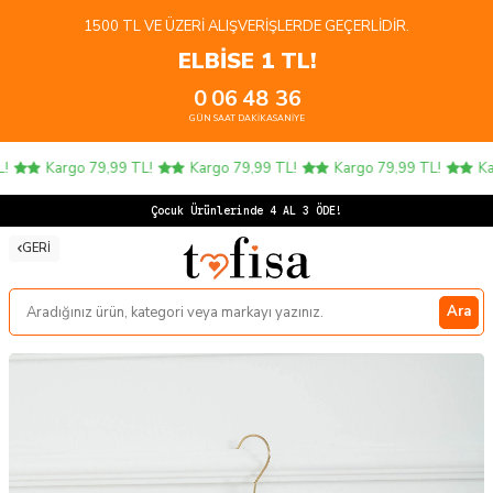
1500 TL VE ÜZERI ALIŞVERIŞLERDE GEÇERLIDIR.
ELBİSE 1 TL!
0
06
48
36
GÜN
SAAT
DAKIKA
SANIYE
Kargo 79,99 TL!
Kargo 79,99 TL!
Kargo 79,99 TL!
Kar
Çocuk Ürünlerinde 4 AL 3 ÖDE!
GERI
Ara