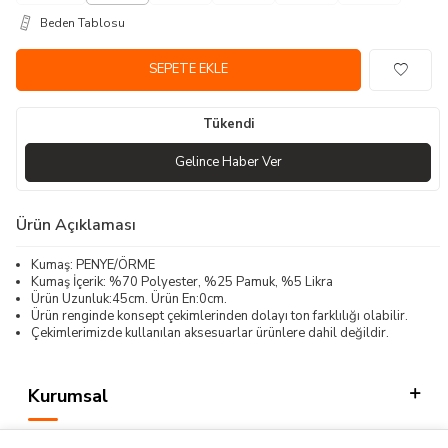
Beden Tablosu
SEPETE EKLE
Tükendi
Gelince Haber Ver
Ürün Açıklaması
Kumaş: PENYE/ÖRME
Kumaş İçerik: %70 Polyester, %25 Pamuk, %5 Likra
Ürün Uzunluk:45cm. Ürün En:0cm.
Ürün renginde konsept çekimlerinden dolayı ton farklılığı olabilir.
Çekimlerimizde kullanılan aksesuarlar ürünlere dahil değildir.
Kurumsal
Kategorilerimiz