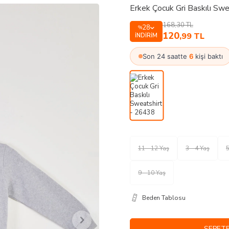
Erkek Çocuk Gri Baskılı Sw
168,30
TL
28
%
120
,99
TL
İNDIRIM
Son 24 saatte
6
kişi baktı
11 - 12 Yaş
3 - 4 Yaş
5
9 - 10 Yaş
Beden Tablosu
SEPETE