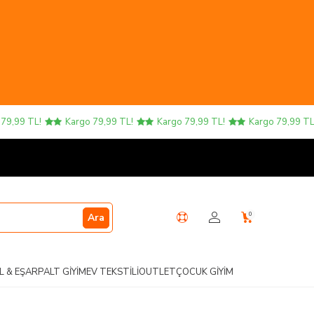
99 TL!
Kargo 79,99 TL!
Kargo 79,99 TL!
Kargo 79,99 TL!
0
Ara
L & EŞARP
ALT GIYIM
EV TEKSTILI
OUTLET
ÇOCUK GIYIM