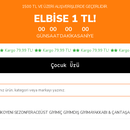
1500 TL VE ÜZERI ALIŞVERIŞLERDE GEÇERLIDIR.
ELBİSE 1 TL!
00
00
00
00
GÜN
SAAT
DAKIKA
SANIYE
Kargo 79,99 TL!
Kargo 79,99 TL!
Kargo 79,99 TL!
Kargo 79,
Çocuk Ürünler
IKO
YENI SEZON
FERACE
ÜST GIYIM
İÇ GIYIM
DIŞ GIYIM
AYAKKABI & ÇANTA
ŞA