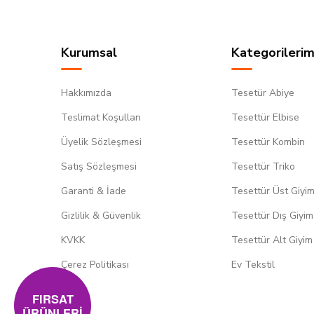
Kurumsal
Kategorilerim
Hakkımızda
Tesetür Abiye
Teslimat Koşulları
Tesettür Elbise
Üyelik Sözleşmesi
Tesettür Kombin
Satış Sözleşmesi
Tesettür Triko
Garanti & İade
Tesettür Üst Giyi
Gizlilik & Güvenlik
Tesettür Dış Giyim
KVKK
Tesettür Alt Giyim
Çerez Politikası
Ev Tekstil
FIRSAT
ÜRÜNLERİ