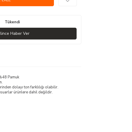
Tükendi
lince Haber Ver
, %48 Pamuk
m.
nden dolayı ton farklılığı olabilir.
uarlar ürünlere dahil değildir.