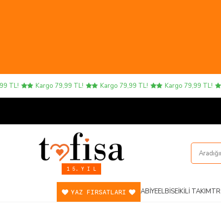
TL!
Kargo 79,99 TL!
Kargo 79,99 TL!
Kargo 79,99 TL!
1 5. Y I L
ABIYE
ELBISE
İKILI TAKIM
TR
YAZ FIRSATLARI