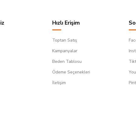
iz
Hızlı Erişim
So
Toptan Satış
Fac
Kampanyalar
Ins
Beden Tablosu
Tik
Ödeme Seçenekleri
You
m
İletişim
Pin