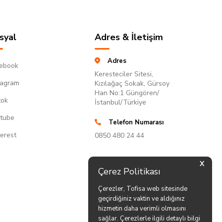
syal
Adres & İletişim
Adres
ebook
Keresteciler Sitesi,
tagram
Kızılağaç Sokak, Gürsoy
Han No:1 Güngören/
tok
İstanbul/Türkiye
tube
Telefon Numarası
terest
0850 480 24 44
X
Çerez Politikası
Çerezler, Tofisa web sitesinde
geçirdiğiniz vaktin ve aldığınız
hizmetin daha verimli olmasını
sağlar. Çerezlerle ilgili detaylı bilgi