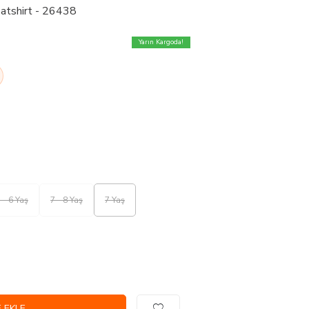
eatshirt - 26438
Yarın Kargoda!
 - 6 Yaş
7 - 8 Yaş
7 Yaş
 EKLE