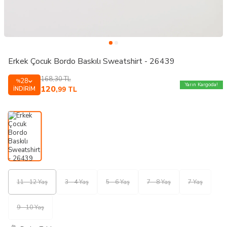
Erkek Çocuk Bordo Baskılı Sweatshirt - 26439
168,30
TL
28
%
Yarın Kargoda!
120
İNDIRIM
,99
TL
11 - 12 Yaş
3 - 4 Yaş
5 - 6 Yaş
7 - 8 Yaş
7 Yaş
9 - 10 Yaş