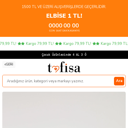
1500 TL VE ÜZERI ALIŞVERIŞLERDE GEÇERLIDIR.
ELBİSE 1 TL!
00
00
00
00
GÜN
SAAT
DAKIKA
SANIYE
9,99 TL!
Kargo 79,99 TL!
Kargo 79,99 TL!
Kargo 79,99 TL!
Çocuk Ürünlerinde 4 AL 3 ÖDE
GERI
Ara