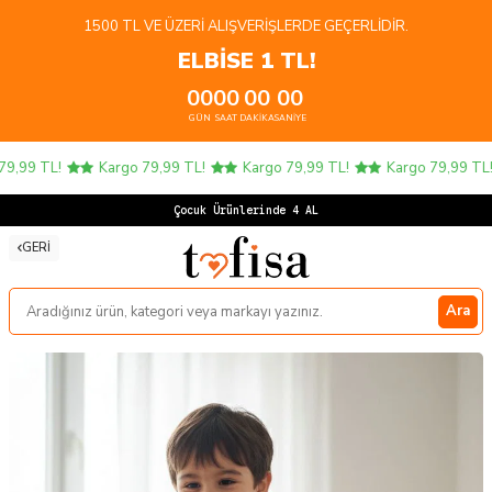
1500 TL VE ÜZERI ALIŞVERIŞLERDE GEÇERLIDIR.
ELBİSE 1 TL!
00
00
00
00
GÜN
SAAT
DAKIKA
SANIYE
,99 TL!
Kargo 79,99 TL!
Kargo 79,99 TL!
Kargo 79,99 TL!
Çocuk Ürünlerinde 4 AL 3
GERI
Ara