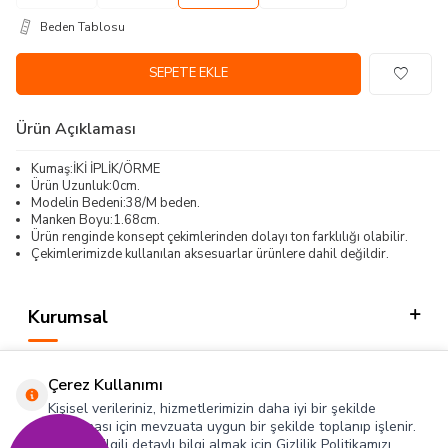
Beden Tablosu
SEPETE EKLE
Ürün Açıklaması
Kumaş:İKİ İPLİK/ÖRME
Ürün Uzunluk:0cm.
Modelin Bedeni:38/M beden.
Manken Boyu:1.68cm.
Ürün renginde konsept çekimlerinden dolayı ton farklılığı olabilir.
Çekimlerimizde kullanılan aksesuarlar ürünlere dahil değildir.
Kurumsal
Kategorilerimiz
Çerez Kullanımı
Hızlı Erişim
Kişisel verileriniz, hizmetlerimizin daha iyi bir şekilde
sunulması için mevzuata uygun bir şekilde toplanıp işlenir.
Konuyla ilgili detaylı bilgi almak için Gizlilik Politikamızı