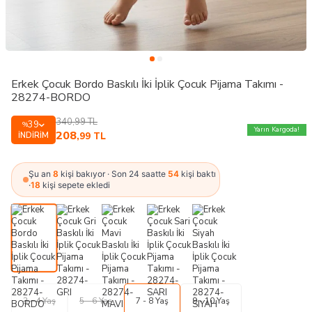
Erkek Çocuk Bordo Baskılı İki İplik Çocuk Pijama Takımı -
28274-BORDO
340,99
TL
39
%
Yarın Kargoda!
208
İNDIRIM
,99
TL
Şu an
8
kişi bakıyor · Son 24 saatte
54
kişi baktı
·
18
kişi sepete ekledi
3 - 4 Yaş
5 - 6 Yaş
7 - 8 Yaş
9 - 10 Yaş