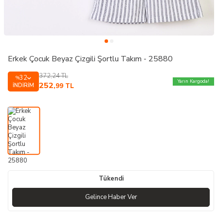
Erkek Çocuk Beyaz Çizgili Şortlu Takım - 25880
372,24
TL
32
%
Yarın Kargoda!
252
İNDIRIM
,99
TL
Tükendi
Gelince Haber Ver