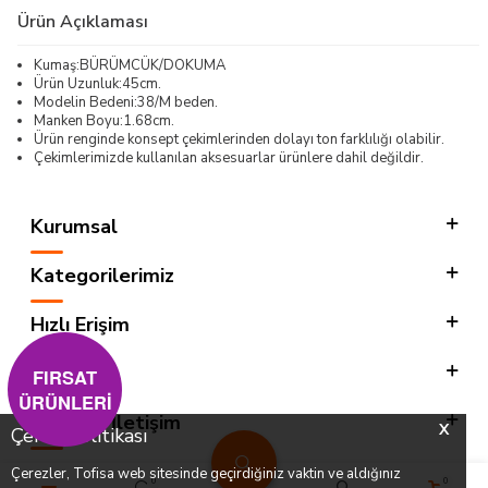
Ürün Açıklaması
Kumaş:BÜRÜMCÜK/DOKUMA
Ürün Uzunluk:45cm.
Modelin Bedeni:38/M beden.
Manken Boyu:1.68cm.
Ürün renginde konsept çekimlerinden dolayı ton farklılığı olabilir.
Çekimlerimizde kullanılan aksesuarlar ürünlere dahil değildir.
Kurumsal
Kategorilerimiz
Hızlı Erişim
Sosyal
FIRSAT
ÜRÜNLERİ
Adres & İletişim
X
Çerez Politikası
Çerezler, Tofisa web sitesinde geçirdiğiniz vaktin ve aldığınız
0
0