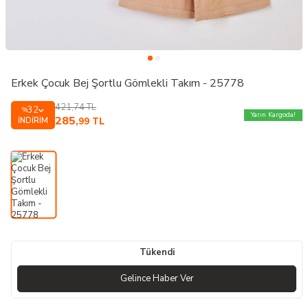
Erkek Çocuk Bej Şortlu Gömlekli Takım - 25778
421,74
TL
32
%
Yarın Kargoda!
285
İNDIRIM
,99
TL
Tükendi
Gelince Haber Ver