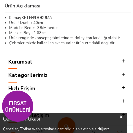
Ürün Açıklaması
Kumaş:KETEN/DOKUMA
Ürün Uzunluk:40cm.
Modelin Bedeni:38/M beden.
Manken Boyu:1.68cm.
Ürün renginde konsept çekimlerinden dolayı ton farklılığı olabilir.
Çekimlerimizde kullanılan aksesuarlar ürünlere dahil değildir.
Kurumsal
Kategorilerimiz
Hızlı Erişim
Sosyal
FIRSAT
ÜRÜNLERİ
Adres & İletişim
X
Çerez Politikası
Çerezler, Tofisa web sitesinde geçirdiğiniz vaktin ve aldığınız
0
0