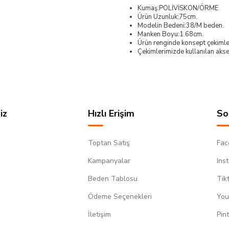
Kumaş:POLİVİSKON/ÖRME
Ürün Uzunluk:75cm.
Modelin Bedeni:38/M beden.
Manken Boyu:1.68cm.
Ürün renginde konsept çekimleri
Çekimlerimizde kullanılan akses
iz
Hızlı Erişim
So
Toptan Satış
Fac
Kampanyalar
Ins
Beden Tablosu
Tik
Ödeme Seçenekleri
You
m
İletişim
Pin