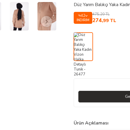
Düz Yarım Balıkçı Yaka Kad
475,20
TL
42
%
274
,99
TL
İNDIRIM
Ge
Ürün Açıklaması