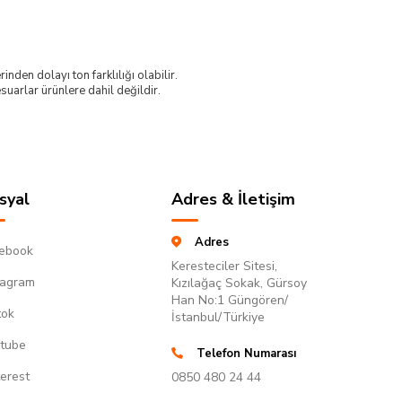
nden dolayı ton farklılığı olabilir.
uarlar ürünlere dahil değildir.
syal
Adres & İletişim
Adres
ebook
Keresteciler Sitesi,
tagram
Kızılağaç Sokak, Gürsoy
Han No:1 Güngören/
tok
İstanbul/Türkiye
tube
Telefon Numarası
terest
0850 480 24 44