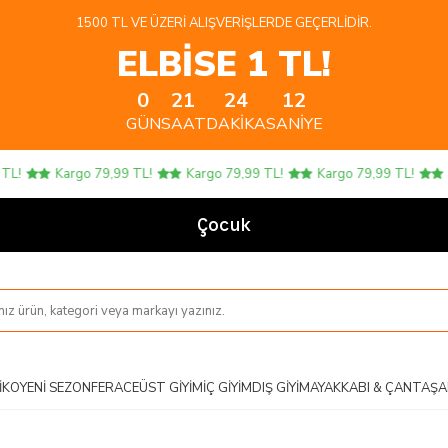
1500 TL VE ÜZERI ALIŞVERIŞLERDE GEÇERLIDIR.
ELBİSE 1 TL!
0
21
24
12
GÜN
SAAT
DAKIKA
SANIYE
L!
Kargo 79,99 TL!
Kargo 79,99 TL!
Kargo 79,99 TL!
K
Çocuk Ür
IKO
YENI SEZON
FERACE
ÜST GIYIM
İÇ GIYIM
DIŞ GIYIM
AYAKKABI & ÇANTA
ŞA