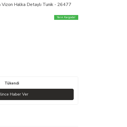
ın Vizon Halka Detaylı Tunik - 26477
Yarın Kargoda!
Tükendi
lince Haber Ver